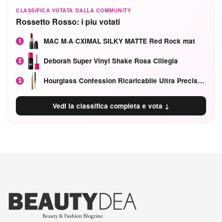
CLASSIFICA VOTATA DALLA COMMUNITY
Rossetto Rosso: i piu votati
MAC M·A·CXIMAL SILKY MATTE Red Rock mat
1
Deborah Super Vinyl Shake Rosa Ciliegia
2
Hourglass Confession Ricaricabile Ultra Preciso Ad Alta Intensità Secretly Classic Red
3
Vedi la classifica completa e vota ↓