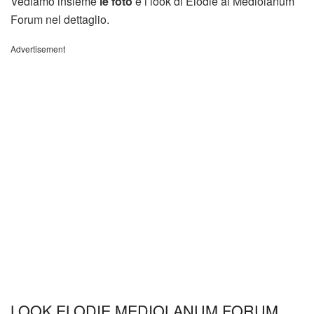
Vediamo insieme
le foto
e i look di Elodie al Mediolanum
Forum nel dettaglio.
Advertisement
LOOK ELODIE MEDIOLANUM FORUM