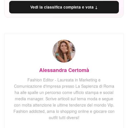
Vedi la classifica completa e vota ↓
Alessandra Certomà
Fashion Editor - Laureata in Marketing e
Comunicazione d'impresa presso La Sapienza di Roma
ha alle spalle un percorso come ufficio stampa e social
media manager. Scrive articoli sul tema moda e segue
con molta attenzione le ultime tendenze del mondo Vip.
Fashion addicted, ama lo shopping online e giocare con
outfit tutti diversi!