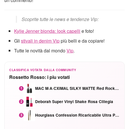
un commento!
Scoprite tutte le news e tendenze Vip:
Kylie Jenner bionda: look capelli
e foto!
Gli
stivali in denim Vip
più belli e da copiare!
Tutte le novità dal mondo
Vip
.
CLASSIFICA VOTATA DALLA COMMUNITY
Rossetto Rosso: i piu votati
MAC M·A·CXIMAL SILKY MATTE Red Rock mat
1
Deborah Super Vinyl Shake Rosa Ciliegia
2
Hourglass Confession Ricaricabile Ultra Preciso Ad Alta Intensità Secretly Classic Red
3