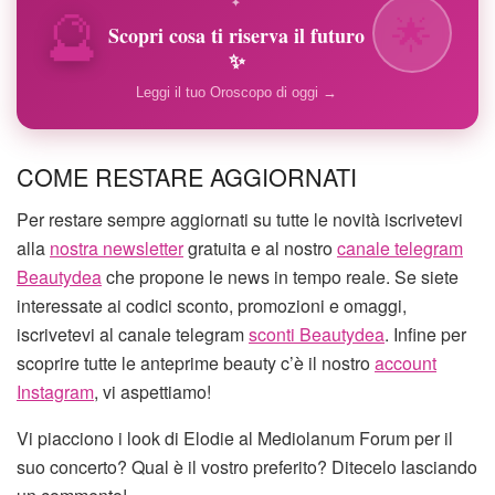
🔮
✦
🌟
Scopri cosa ti riserva il futuro
✨
Leggi il tuo Oroscopo di oggi →
COME RESTARE AGGIORNATI
Per restare sempre aggiornati su tutte le novità iscrivetevi
alla
nostra newsletter
gratuita e al nostro
canale telegram
Beautydea
che propone le news in tempo reale. Se siete
interessate ai codici sconto, promozioni e omaggi,
iscrivetevi al canale telegram
sconti Beautydea
. Infine per
scoprire tutte le anteprime beauty c’è il nostro
account
Instagram
, vi aspettiamo!
Vi piacciono i look di Elodie al Mediolanum Forum per il
suo concerto? Qual è il vostro preferito? Ditecelo lasciando