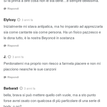
Si fa prima a dire cosa non le sta bene…è sempre bellissima.
Rispondi
Elyfoxy
3 anni fa
Inizialmente mi stava antipatica, ma ho imparato ad apprezzarla
sia come cantante sia come persona. Ha un fisico pazzesco e
le dona tutto, è la nostra Beyoncé in sostanza
Rispondi
J.
3 anni fa
Perdonatemi ma proprio non riesco a farmela piacere e non mi
piacciono neanche le sue canzoni
Rispondi
Barbara5
3 anni fa
bella, brava si può mettere quello ceh vuole, ma a sto punto
forse avrei osato con qualcosa di più particolare di una serie di
body, o no?