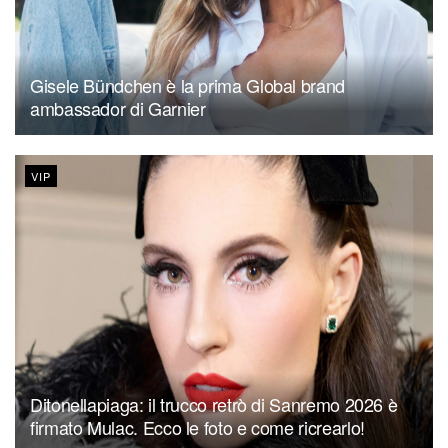
Gisele Bündchen è la prima Global brand
ambassador di Garnier
VIP
Ditonellapiaga: il trucco retrò di Sanremo 2026 è
firmato Mulac. Ecco le foto e come ricrearlo!