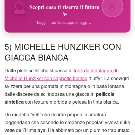
🔮
🌟
Scopri cosa ti riserva il futuro
✨
Leggi il tuo Oroscopo di oggi →
5) MICHELLE HUNZIKER CON
GIACCA BIANCA
Dalle piste sciistiche si passa al
look da montagna di
Michelle Hunziker con cappotto bianco
“fluffy”. La showgirl
svizzera per una giornata in montagna o in baita lontana
dalle discese da sci indossa una giacca in
pelliccia
sintetica
con texture morbida e pelosa in tinta bianca.
Un modello “yeti” che ricorda proprio la creatura
leggendaria che secondo le credenze popolari viveva sulle
vette dell’Himalaya. Ha abbinato poi un piumino trapuntato