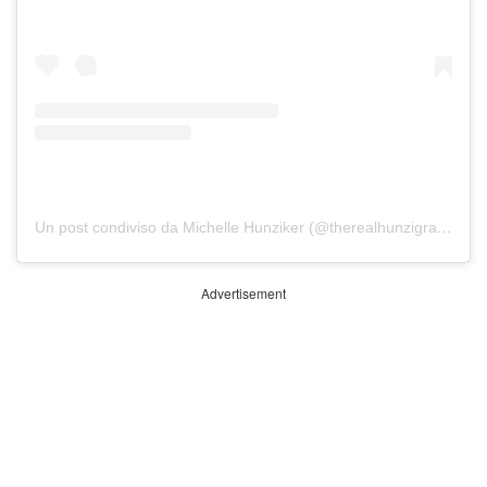
Un post condiviso da Michelle Hunziker (@therealhunzigram)
Advertisement