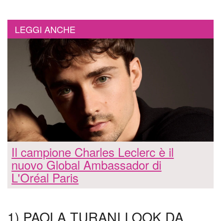
LEGGI ANCHE
Il campione Charles Leclerc è il
nuovo Global Ambassador di
L'Oréal Paris
1) PAOLA TURANI LOOK DA