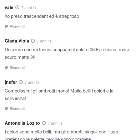
vale
7 anni fa
ho preso trascendent ed è strepitoso
Rispondi
Giada Viola
7 anni fa
Di sicuro non mi faccio scappare il colore 06 Ferocious, rosso
scuro matte 🤩
Rispondi
jnefer
7 anni fa
Comodissimi gli ombretti mono! Molto belli i colori e la
scrivenza!
Rispondi
Antonella Lozito
7 anni fa
I colori sono molto belli, ma gli ombretti singoli non li uso
preferisco le palette perché sono complete