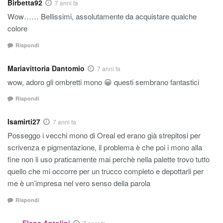
Birbetta92
7 anni fa
Wow…… Bellissimi, assolutamente da acquistare qualche
colore
Rispondi
Mariavittoria Dantomio
7 anni fa
wow, adoro gli ombretti mono 😀 questi sembrano fantastici
Rispondi
Isamirti27
7 anni fa
Posseggo i vecchi mono di Oreal ed erano già strepitosi per
scrivenza e pigmentazione, il problema è che poi i mono alla
fine non li uso praticamente mai perchè nella palette trovo tutto
quello che mi occorre per un trucco completo e depottarli per
me è un’impresa nel vero senso della parola
Rispondi
Elena Antolini