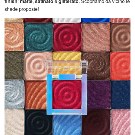
finish
:
matte
,
satinato
e
glitterato
. Scopriamo da vicino le
shade proposte!