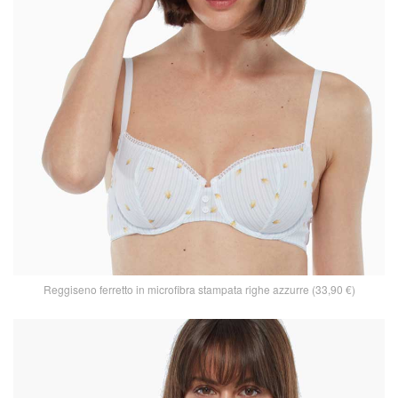
Reggiseno ferretto in microfibra stampata righe azzurre (33,90 €)