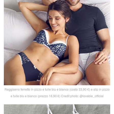
Reggiseno ferretto in pizzo e tulle blu e bianco (costo 33,90 €) e slip in pizzo
e tulle blu e bianco (prezzo 16,90 €) Credit photo: @lovable_official