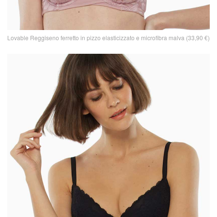
Lovable Reggiseno ferretto in pizzo elasticizzato e microfibra malva (33,90 €)