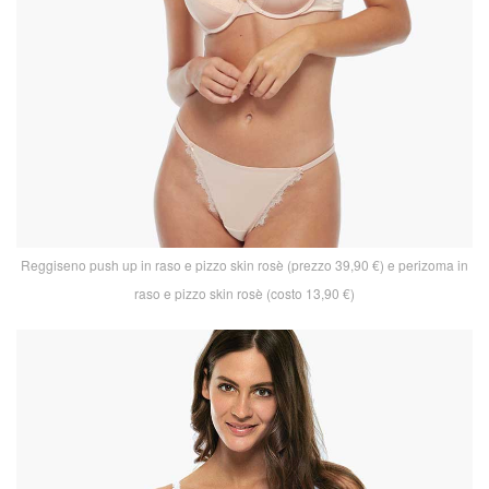
Reggiseno push up in raso e pizzo skin rosè (prezzo 39,90 €) e perizoma in
raso e pizzo skin rosè (costo 13,90 €)