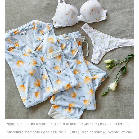
Pigiama in modal azzurro con stampa floreale (49,90 €) reggiseno ferretto in
microfibra stampata righe azzurre (33,90 €) Credit photo: @lovable_official