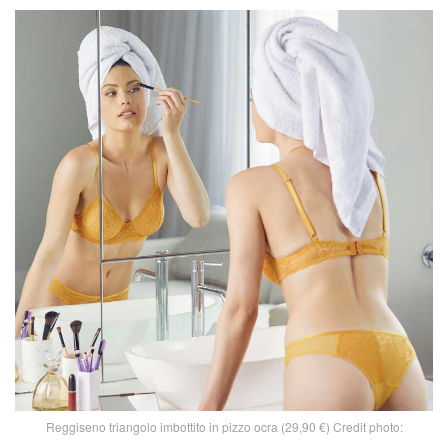
Reggiseno triangolo imbottito in pizzo ocra (29,90 €) Credit photo: