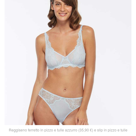
Reggiseno ferretto in pizzo e tulle azzurro (35,90 €) e slip in pizzo e tulle