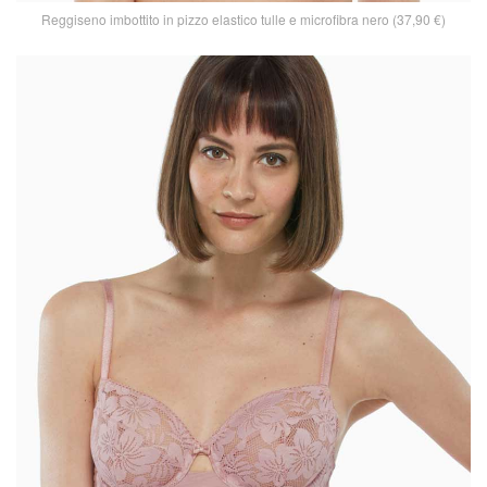
Reggiseno imbottito in pizzo elastico tulle e microfibra nero (37,90 €)