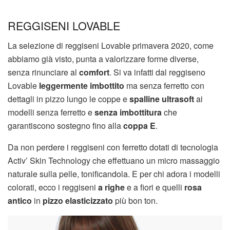
REGGISENI LOVABLE
La selezione di reggiseni Lovable primavera 2020, come
abbiamo già visto, punta a valorizzare forme diverse,
senza rinunciare al
comfort
. Si va infatti dal reggiseno
Lovable
leggermente imbottito
ma senza ferretto con
dettagli in pizzo lungo le coppe e
spalline ultrasoft
ai
modelli senza ferretto e
senza imbottitura
che
garantiscono sostegno fino alla
coppa E
.
Da non perdere i reggiseni con ferretto dotati di tecnologia
Activ’ Skin Technology che effettuano un micro massaggio
naturale sulla pelle, tonificandola. E per chi adora i modelli
colorati, ecco i reggiseni
a righe
e a fiori e quelli
rosa
antico
in
pizzo elasticizzato
più bon ton.