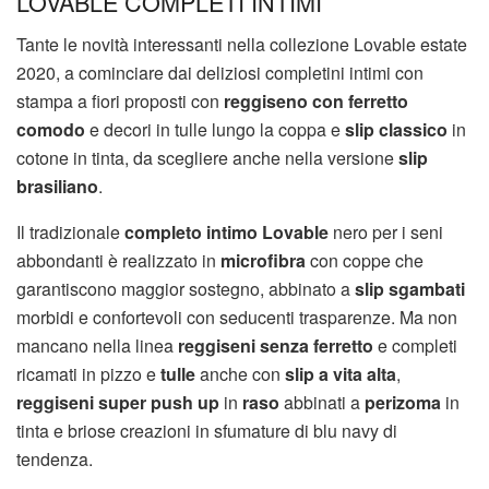
LOVABLE COMPLETI INTIMI
Tante le novità interessanti nella collezione Lovable estate
2020, a cominciare dai deliziosi completini intimi con
stampa a fiori proposti con
reggiseno con ferretto
comodo
e decori in tulle lungo la coppa e
slip classico
in
cotone in tinta, da scegliere anche nella versione
slip
brasiliano
.
Il tradizionale
completo intimo Lovable
nero per i seni
abbondanti è realizzato in
microfibra
con coppe che
garantiscono maggior sostegno, abbinato a
slip sgambati
morbidi e confortevoli con seducenti trasparenze. Ma non
mancano nella linea
reggiseni senza ferretto
e completi
ricamati in pizzo e
tulle
anche con
slip a vita alta
,
reggiseni super push up
in
raso
abbinati a
perizoma
in
tinta e briose creazioni in sfumature di blu navy di
tendenza.