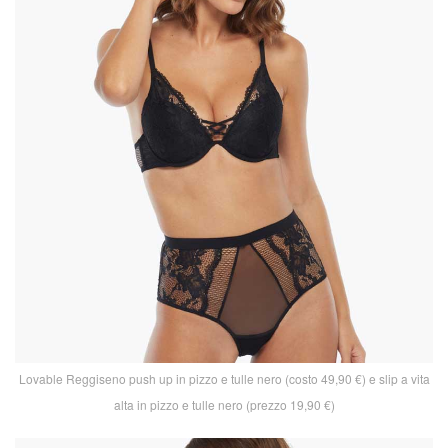
Lovable Reggiseno push up in pizzo e tulle nero (costo 49,90 €) e slip a vita
alta in pizzo e tulle nero (prezzo 19,90 €)