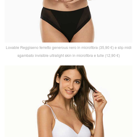
Lovable Reggiseno ferretto generous nero in microfibra (35,90 €) e slip midi
sgambato invisible ultralight skin in microfibra e tulle (12,90 €)