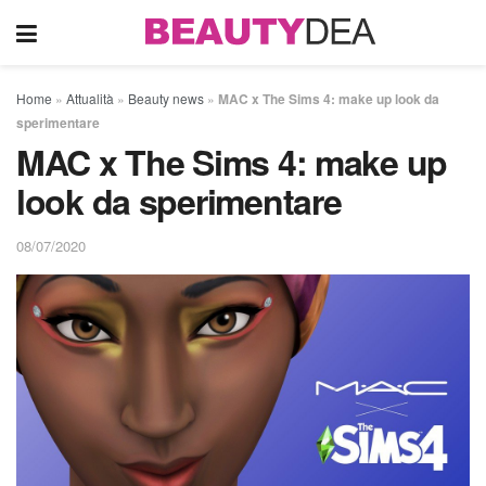
Home
»
Attualità
»
Beauty news
»
MAC x The Sims 4: make up look da
sperimentare
MAC x The Sims 4: make up
look da sperimentare
08/07/2020