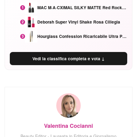
MAC M·A·CXIMAL SILKY MATTE Red Rock mat
1
Deborah Super Vinyl Shake Rosa Ciliegia
2
Hourglass Confession Ricaricabile Ultra Preciso Ad Alta Intensità Secretly Classic Red
3
Vedi la classifica completa e vota ↓
Valentina Cocianni
Beauty Editor - Laureata in Editoria e Giornalismo