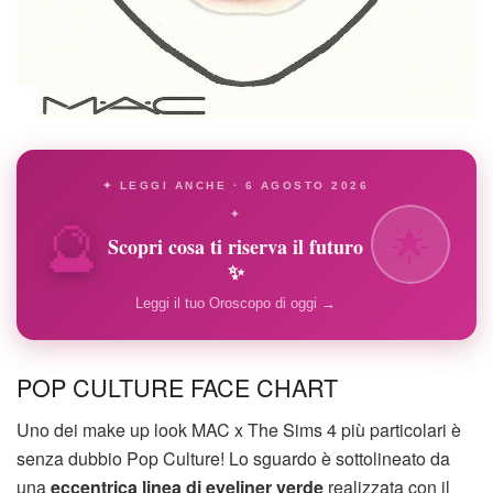
✦ LEGGI ANCHE · 6 AGOSTO 2026
🔮
✦
🌟
Scopri cosa ti riserva il futuro
✨
Leggi il tuo Oroscopo di oggi →
POP CULTURE FACE CHART
Uno dei make up look MAC x The Sims 4 più particolari è
senza dubbio Pop Culture! Lo sguardo è sottolineato da
una
eccentrica linea di eyeliner verde
realizzata con il