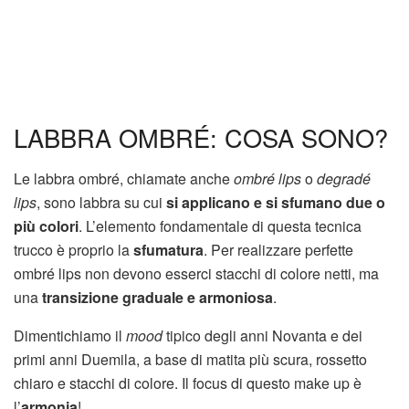
LABBRA OMBRÉ: COSA SONO?
Le labbra ombré, chiamate anche
ombré lips
o
degradé
lips
, sono labbra su cui
si applicano e si sfumano due o
più colori
. L’elemento fondamentale di questa tecnica
trucco è proprio la
sfumatura
. Per realizzare perfette
ombré lips non devono esserci stacchi di colore netti, ma
una
transizione graduale e armoniosa
.
Dimentichiamo il
mood
tipico degli anni Novanta e dei
primi anni Duemila, a base di matita più scura, rossetto
chiaro e stacchi di colore. Il focus di questo make up è
l’
armonia
!