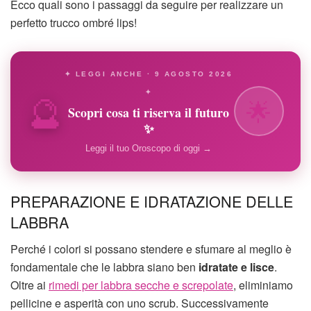
Ecco quali sono i passaggi da seguire per realizzare un
perfetto trucco ombré lips!
✦ LEGGI ANCHE · 9 AGOSTO 2026
🔮
✦
🌟
Scopri cosa ti riserva il futuro
✨
Leggi il tuo Oroscopo di oggi →
PREPARAZIONE E IDRATAZIONE DELLE
LABBRA
Perché i colori si possano stendere e sfumare al meglio è
fondamentale che le labbra siano ben
idratate e lisce
.
Oltre ai
rimedi per labbra secche e screpolate
, eliminiamo
pellicine e asperità con uno scrub. Successivamente