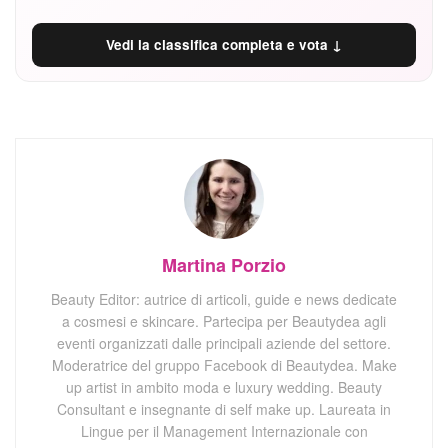
Vedi la classifica completa e vota ↓
Martina Porzio
Beauty Editor: autrice di articoli, guide e news dedicate
a cosmesi e skincare. Partecipa per Beautydea agli
eventi organizzati dalle principali aziende del settore.
Moderatrice del gruppo Facebook di Beautydea. Make
up artist in ambito moda e luxury wedding. Beauty
Consultant e insegnante di self make up. Laureata in
Lingue per il Management Internazionale con