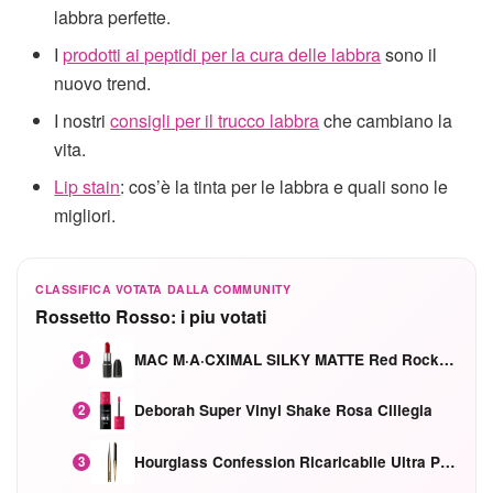
labbra perfette.
I
prodotti ai peptidi per la cura delle labbra
sono il
nuovo trend.
I nostri
consigli per il trucco labbra
che cambiano la
vita.
Lip stain
: cos’è la tinta per le labbra e quali sono le
migliori.
CLASSIFICA VOTATA DALLA COMMUNITY
Rossetto Rosso: i piu votati
MAC M·A·CXIMAL SILKY MATTE Red Rock mat
1
Deborah Super Vinyl Shake Rosa Ciliegia
2
Hourglass Confession Ricaricabile Ultra Preciso Ad Alta Intensità Secretly Classic Red
3