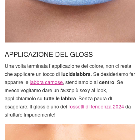
APPLICAZIONE DEL GLOSS
Una volta terminata l’applicazione del colore, non ci resta
che applicare un tocco di
lucidalabbra
. Se desideriamo far
apparire le
labbra carnose
, stendiamolo al
centro
. Se
invece vogliamo dare un
twist
più sexy al look,
applichiamolo su
tutte le labbra
. Senza paura di
esagerare: il gloss è uno dei
rossetti di tendenza 2024
da
sfruttare impunemente!