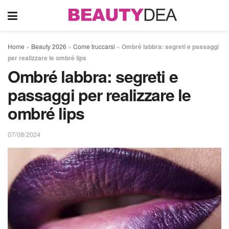
Home
»
Beauty 2026
»
Come truccarsi
»
Ombré labbra: segreti e passaggi
per realizzare le ombré lips
Ombré labbra: segreti e
passaggi per realizzare le
ombré lips
07/08/2024