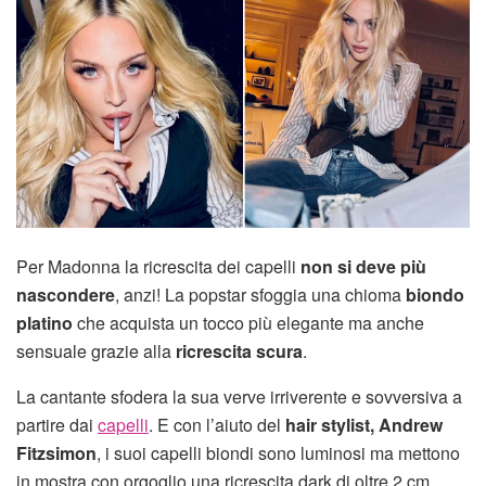
Per Madonna la ricrescita dei capelli
non si deve più
nascondere
, anzi! La popstar sfoggia una chioma
biondo
platino
che acquista un tocco più elegante ma anche
sensuale grazie alla
ricrescita scura
.
La cantante sfodera la sua verve irriverente e sovversiva a
partire dai
capelli
. E con l’aiuto del
hair stylist, Andrew
Fitzsimon
, i suoi capelli biondi sono luminosi ma mettono
in mostra con orgoglio una ricrescita dark di oltre 2 cm.