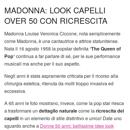
MADONNA: LOOK CAPELLI
OVER 50 CON RICRESCITA
Madonna Louise Veronica Ciccone, nota semplicemente
come Madonna, è una cantautrice e attrice statunitense.
Nata il 16 agosto 1958 la popstar definita “
The Queen of
Pop
” continua a far parlare di sé, per le sue performance
musicali ma anche per il suo aspetto.
Negli anni è stata aspramente criticata per il ricorso alla
chirurgia estetica, ritenuta da molti troppo invasiva ed
eccessiva.
A 65 anni le foto mostrano, invece, come la pop star riesca
a trasformare un
dettaglio naturale
come la
ricrescita dei
capelli
in un elemento di stile distintivo e unico! Date uno
sguardo anche a
Donne 50 anni: bellissime idee look