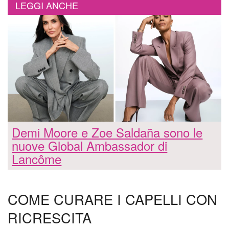
LEGGI ANCHE
Demi Moore e Zoe Saldaña sono le
nuove Global Ambassador di
Lancôme
COME CURARE I CAPELLI CON
RICRESCITA