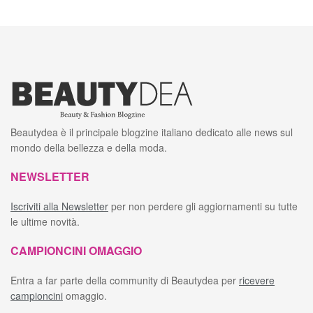
Beautydea è il principale blogzine italiano dedicato alle news sul
mondo della bellezza e della moda.
NEWSLETTER
Iscriviti alla Newsletter
per non perdere gli aggiornamenti su tutte
le ultime novità.
CAMPIONCINI OMAGGIO
Entra a far parte della community di Beautydea per
ricevere
campioncini
omaggio.