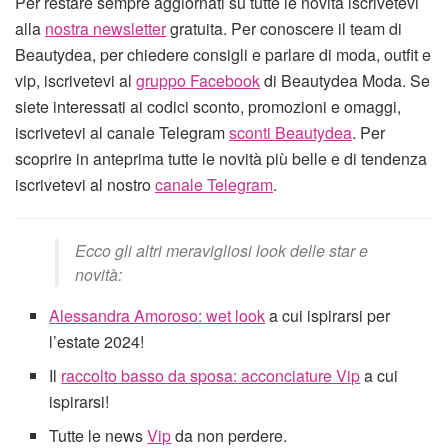
Per restare sempre aggiornati su tutte le novità iscrivetevi
alla
nostra newsletter
gratuita. Per conoscere il team di
Beautydea, per chiedere consigli e parlare di moda, outfit e
vip, iscrivetevi al
gruppo Facebook
di Beautydea Moda. Se
siete interessati ai codici sconto, promozioni e omaggi,
iscrivetevi al canale Telegram
sconti Beautydea
. Per
scoprire in anteprima tutte le novità più belle e di tendenza
iscrivetevi al nostro
canale Telegram
.
Ecco gli altri meravigliosi look delle star e
novità:
Alessandra Amoroso: wet look
a cui ispirarsi per
l’estate 2024!
Il
raccolto basso da sposa: acconciature Vip
a cui
ispirarsi!
Tutte le news
Vip
da non perdere.