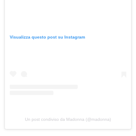
Visualizza questo post su Instagram
Un post condiviso da Madonna (@madonna)