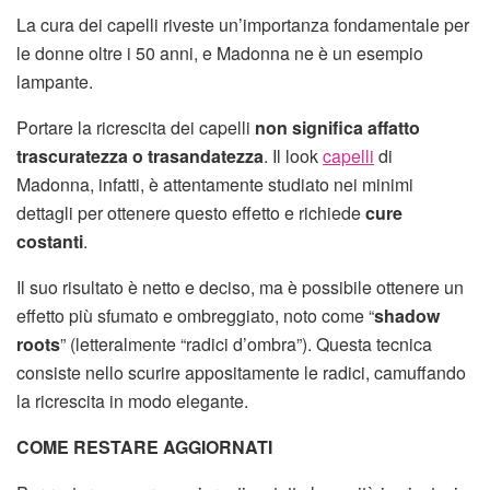
La cura dei capelli riveste un’importanza fondamentale per
le donne oltre i 50 anni, e Madonna ne è un esempio
lampante.
Portare la ricrescita dei capelli
non significa affatto
trascuratezza o trasandatezza
. Il look
capelli
di
Madonna, infatti, è attentamente studiato nei minimi
dettagli per ottenere questo effetto e richiede
cure
costanti
.
Il suo risultato è netto e deciso, ma è possibile ottenere un
effetto più sfumato e ombreggiato, noto come “
shadow
roots
” (letteralmente “radici d’ombra”). Questa tecnica
consiste nello scurire appositamente le radici, camuffando
la ricrescita in modo elegante.
COME RESTARE AGGIORNATI