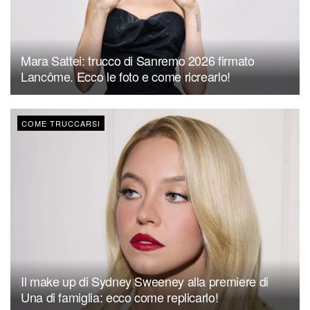
Mara Sattei: trucco di Sanremo 2026 firmato
Lancôme. Ecco le foto e come ricrearlo!
COME TRUCCARSI
Il make up di Sydney Sweeney alla premiere di
Una di famiglia: ecco come replicarlo!