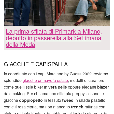
La prima sfilata di Primark a Milano,
debutto in passerella alla Settimana
della Moda
GIACCHE E CAPISPALLA
In coordinato con i capi Marciano by Guess 2022 troviamo
splendide
giacche primavera estate
, modelli di carattere
come quelli stile biker in
vera pelle
oppure eleganti
blazer
da smoking. Per chi ama uno stile più preppy, ci sono le
giacche
doppiopetto
in tessuto
tweed
in shade pastello
come il rosa cipria, ma non mancano
trench
raffinati con
cintura e fibbia frontale da abbinare ai look da giorno e da