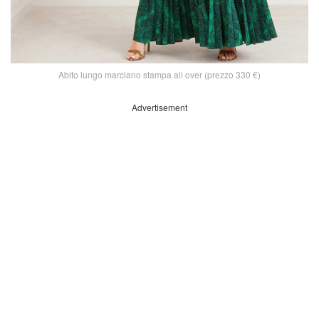
Abito lungo marciano stampa all over (prezzo 330 €)
Advertisement