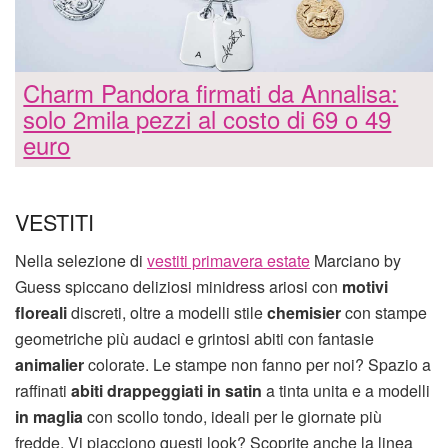
Charm Pandora firmati da Annalisa:
solo 2mila pezzi al costo di 69 o 49
euro
VESTITI
Nella selezione di
vestiti primavera estate
Marciano by
Guess spiccano deliziosi minidress ariosi con
motivi
floreali
discreti, oltre a modelli stile
chemisier
con stampe
geometriche più audaci e grintosi abiti con fantasie
animalier
colorate. Le stampe non fanno per noi? Spazio a
raffinati
abiti drappeggiati in satin
a tinta unita e a modelli
in maglia
con scollo tondo, ideali per le giornate più
fredde. Vi piacciono questi look? Scoprite anche la linea