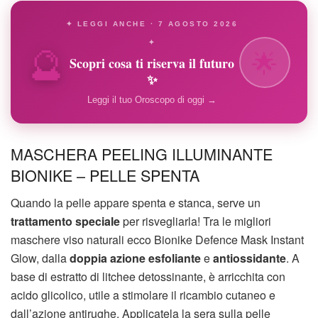
✦ LEGGI ANCHE · 7 AGOSTO 2026
🔮
✦
🌟
Scopri cosa ti riserva il futuro
✨
Leggi il tuo Oroscopo di oggi →
MASCHERA PEELING ILLUMINANTE
BIONIKE – PELLE SPENTA
Quando la pelle appare spenta e stanca, serve un
trattamento speciale
per risvegliarla! Tra le migliori
maschere viso naturali ecco Bionike Defence Mask Instant
Glow, dalla
doppia azione
esfoliante
e
antiossidante
. A
base di estratto di litchee detossinante, è arricchita con
acido glicolico, utile a stimolare il ricambio cutaneo e
dall’azione antirughe. Applicatela la sera sulla pelle