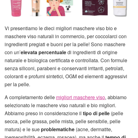
Vi presentiamo le dieci migliori maschere viso bio e
maschere viso naturali in commercio, per coccolarci con
ingredienti pregiati e buoni per la pelle! Sono maschere
con un’
elevata percentuale
di ingredienti di origine
naturale e biologica certificata e controllata. Con formule
senza siliconi, parabeni e conservanti irritanti, petrolati,
coloranti e profumi sintetici, OGM ed elementi aggressivi
per la pelle.
A completamento delle
migliori maschere viso
, abbiamo
selezionato le maschere viso naturali e bio migliori.
Abbiamo preso in considerazione il
tipo di pelle
(pelle
secca, pelle grassa, pelle mista, pelle sensibile, pelle
matura) e le sue
problematiche
(acne, dermatite,
ipersensibilità, eczema, rosacea), ma anche il
tempo di