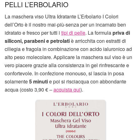
PELLI L’ERBOLARIO
La maschera viso Ultra Idratante L’Erbolario I Colori
dell’Orto è il nostro mai-più-senza per un incarnato ben
idratato e fresco per tutti i
tipi di pelle
. La formula
priva di
siliconi, parabeni e petrolati
è arricchita con estratti di
ciliegia e fragola in combinazione con acido ialuronico ad
alto peso molecolare. Applicare la maschera sul viso è un
vero piacere grazie alla consistenza in gel rinfrescante e
confortevole. In confezione monouso, si lascia in posa
solamente
5 minuti
e poi si risciacqua con abbondante
acqua (costo 3,90 € –
acquista qui
).