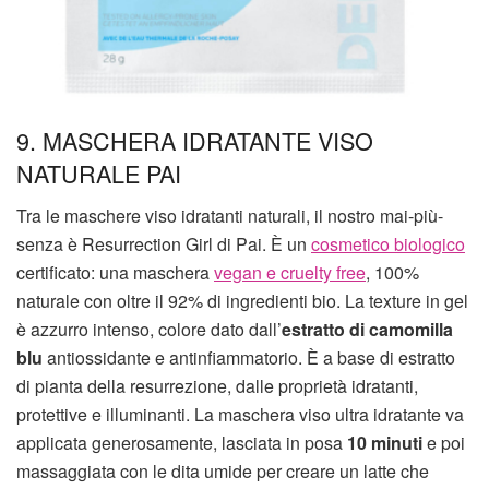
9. MASCHERA IDRATANTE VISO
NATURALE PAI
Tra le maschere viso idratanti naturali, il nostro mai-più-
senza è Resurrection Girl di Pai. È un
cosmetico biologico
certificato: una maschera
vegan e cruelty free
, 100%
naturale con oltre il 92% di ingredienti bio. La texture in gel
è azzurro intenso, colore dato dall’
estratto di camomilla
blu
antiossidante e antinfiammatorio. È a base di estratto
di pianta della resurrezione, dalle proprietà idratanti,
protettive e illuminanti. La maschera viso ultra idratante va
applicata generosamente, lasciata in posa
10 minuti
e poi
massaggiata con le dita umide per creare un latte che