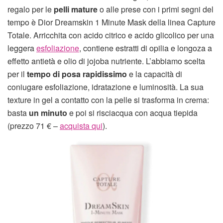
regalo per le
pelli mature
o alle prese con i primi segni del
tempo è Dior Dreamskin 1 Minute Mask della linea Capture
Totale. Arricchita con acido citrico e acido glicolico per una
leggera
esfoliazione
, contiene estratti di opilia e longoza a
effetto antietà e olio di jojoba nutriente. L’abbiamo scelta
per il
tempo di posa rapidissimo
e la capacità di
coniugare esfoliazione, idratazione e luminosità. La sua
texture in gel a contatto con la pelle si trasforma in crema:
basta
un minuto
e poi si risciacqua con acqua tiepida
(prezzo 71 € –
acquista qui
).