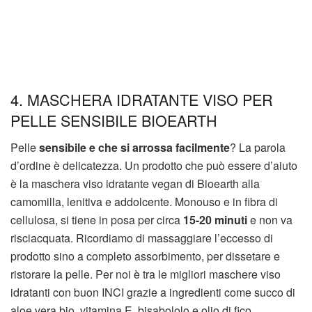
4. MASCHERA IDRATANTE VISO PER
PELLE SENSIBILE BIOEARTH
Pelle
sensibile e che si arrossa facilmente
? La parola
d’ordine è delicatezza. Un prodotto che può essere d’aiuto
è la maschera viso idratante vegan di Bioearth alla
camomilla, lenitiva e addolcente. Monouso e in fibra di
cellulosa, si tiene in posa per circa
15-20 minuti
e non va
risciacquata. Ricordiamo di massaggiare l’eccesso di
prodotto sino a completo assorbimento, per dissetare e
ristorare la pelle. Per noi è tra le migliori maschere viso
idratanti con buon INCI grazie a ingredienti come succo di
aloe vera bio, vitamina E, bisabololo e olio di fico