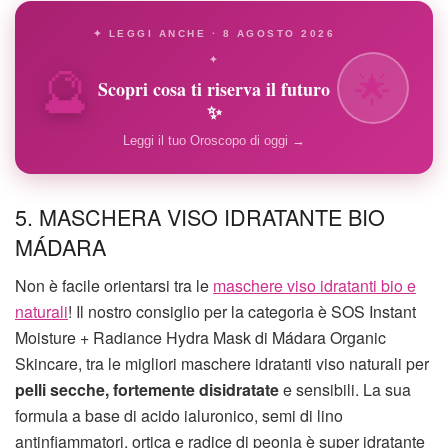
✦ LEGGI ANCHE · 8 AGOSTO 2026
🔮
✦
🌟
Scopri cosa ti riserva il futuro
✨
Leggi il tuo Oroscopo di oggi →
5. MASCHERA VISO IDRATANTE BIO
MÁDARA
Non è facile orientarsi tra le
maschere viso idratanti bio e
naturali
! Il nostro consiglio per la categoria è SOS Instant
Moisture + Radiance Hydra Mask di Mádara Organic
Skincare, tra le migliori maschere idratanti viso naturali per
pelli secche,
fortemente disidratate
e sensibili. La sua
formula a base di acido ialuronico, semi di lino
antinfiammatori, ortica e radice di peonia è super idratante