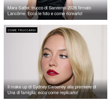
Mara Sattei: trucco di Sanremo 2026 firmato
Lancôme. Ecco le foto e come ricrearlo!
COME TRUCCARSI
Il make up di Sydney Sweeney alla premiere di
Una di famiglia: ecco come replicarlo!