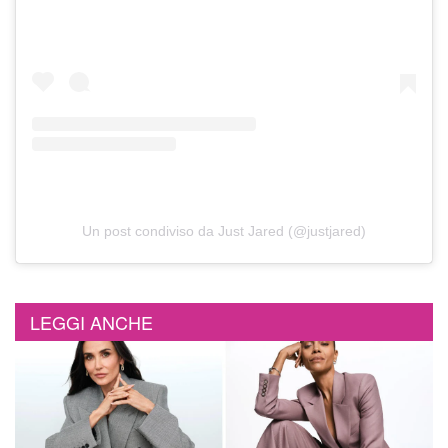
Un post condiviso da Just Jared (@justjared)
LEGGI ANCHE