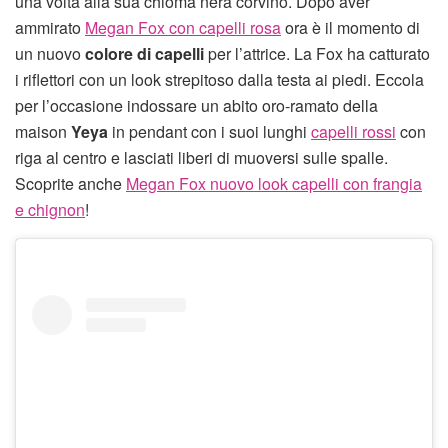
una volta alla sua chioma nera corvino. Dopo aver
ammirato
Megan Fox con capelli rosa
ora è il momento di
un nuovo
colore di capelli
per l’attrice. La Fox ha catturato
i riflettori con un look strepitoso dalla testa ai piedi. Eccola
per l’occasione indossare un abito oro-ramato della
maison
Yeya
in pendant con i suoi lunghi
capelli rossi
con
riga al centro e lasciati liberi di muoversi sulle spalle.
Scoprite anche
Megan Fox nuovo look capelli con frangia
e chignon
!