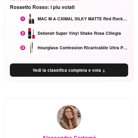
Rossetto Rosso: i piu votati
MAC M·A·CXIMAL SILKY MATTE Red Rock mat
1
Deborah Super Vinyl Shake Rosa Ciliegia
2
Hourglass Confession Ricaricabile Ultra Preciso Ad Alta Intensità Secretly Classic Red
3
Vedi la classifica completa e vota ↓
Alessandra Certomà