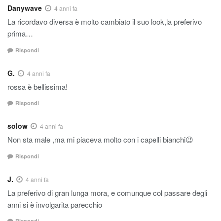
Danywave
4 anni fa
La ricordavo diversa è molto cambiato il suo look,la preferivo
prima…
Rispondi
G.
4 anni fa
rossa è bellissima!
Rispondi
solow
4 anni fa
Non sta male ,ma mi piaceva molto con i capelli bianchi😉
Rispondi
J.
4 anni fa
La preferivo di gran lunga mora, e comunque col passare degli
anni si è involgarita parecchio
Rispondi