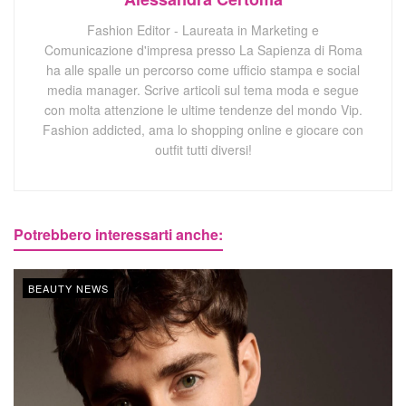
Fashion Editor - Laureata in Marketing e
Comunicazione d'impresa presso La Sapienza di Roma
ha alle spalle un percorso come ufficio stampa e social
media manager. Scrive articoli sul tema moda e segue
con molta attenzione le ultime tendenze del mondo Vip.
Fashion addicted, ama lo shopping online e giocare con
outfit tutti diversi!
Potrebbero interessarti anche:
BEAUTY NEWS