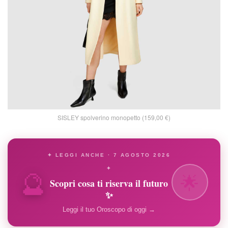
SISLEY spolverino monopetto (159,00 €)
✦ LEGGI ANCHE · 7 AGOSTO 2026
🔮
✦
🌟
Scopri cosa ti riserva il futuro
✨
Leggi il tuo Oroscopo di oggi →