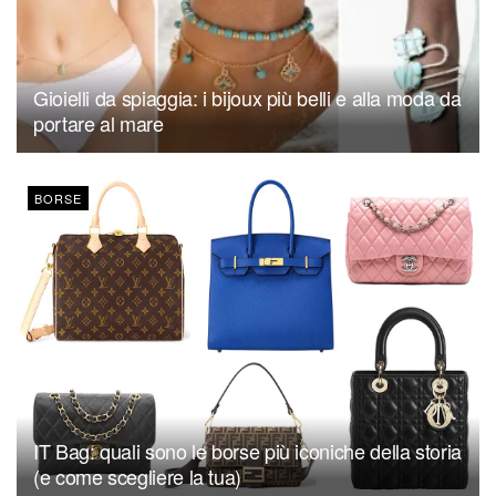
Gioielli da spiaggia: i bijoux più belli e alla moda da
portare al mare
BORSE
IT Bag: quali sono le borse più iconiche della storia
(e come scegliere la tua)