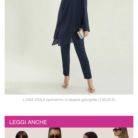
LUISA VIOLA spolverino in doppia georgette (139,00 €)
LEGGI ANCHE