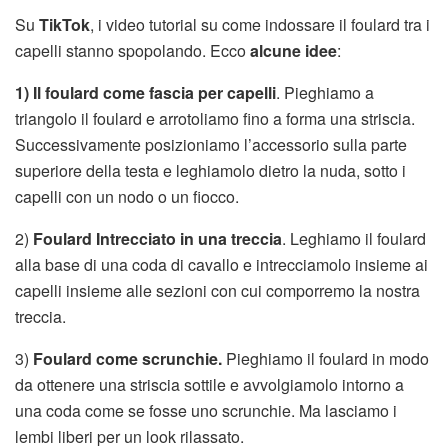
Su
TikTok
, i video tutorial su come indossare il foulard tra i
capelli stanno spopolando. Ecco
alcune idee
:
1) Il foulard come fascia per capelli
. Pieghiamo a
triangolo il foulard e arrotoliamo fino a forma una striscia.
Successivamente posizioniamo l’accessorio sulla parte
superiore della testa e leghiamolo dietro la nuda, sotto i
capelli con un nodo o un fiocco.
2)
Foulard Intrecciato in una treccia
. Leghiamo il foulard
alla base di una coda di cavallo e intrecciamolo insieme ai
capelli insieme alle sezioni con cui comporremo la nostra
treccia.
3)
Foulard come scrunchie.
Pieghiamo il foulard in modo
da ottenere una striscia sottile e avvolgiamolo intorno a
una coda come se fosse uno scrunchie. Ma lasciamo i
lembi liberi per un look rilassato.