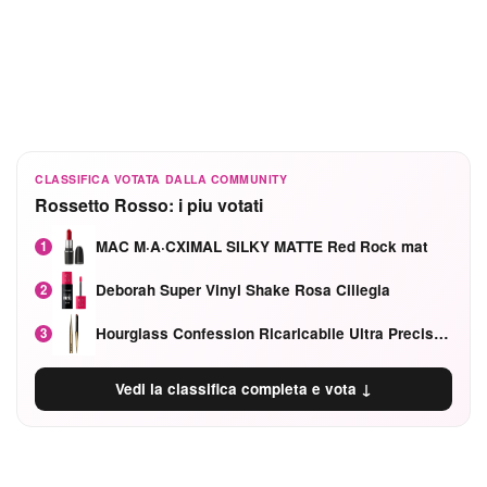
CLASSIFICA VOTATA DALLA COMMUNITY
Rossetto Rosso: i piu votati
MAC M·A·CXIMAL SILKY MATTE Red Rock mat
1
Deborah Super Vinyl Shake Rosa Ciliegia
2
Hourglass Confession Ricaricabile Ultra Preciso Ad Alta Intensità Secretly Classic Red
3
Vedi la classifica completa e vota ↓