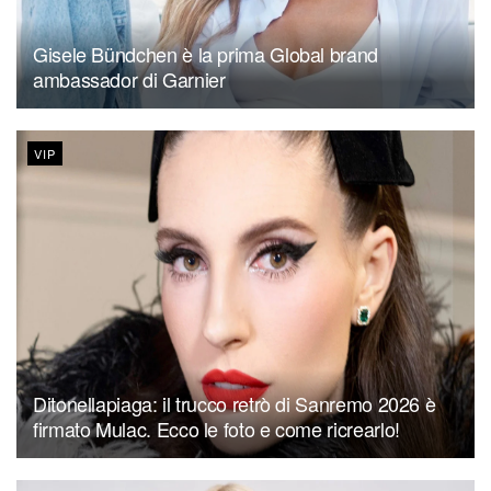
Gisele Bündchen è la prima Global brand
ambassador di Garnier
VIP
Ditonellapiaga: il trucco retrò di Sanremo 2026 è
firmato Mulac. Ecco le foto e come ricrearlo!