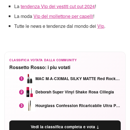
La
tendenza Vip dei vestiti cut out 2024
!
La moda
Vip del mollettone per capelli
!
Tutte le news e tendenze dal mondo dei
Vip
.
CLASSIFICA VOTATA DALLA COMMUNITY
Rossetto Rosso: i piu votati
MAC M·A·CXIMAL SILKY MATTE Red Rock mat
1
Deborah Super Vinyl Shake Rosa Ciliegia
2
Hourglass Confession Ricaricabile Ultra Preciso Ad Alta Intensità Secretly Classic Red
3
Vedi la classifica completa e vota ↓