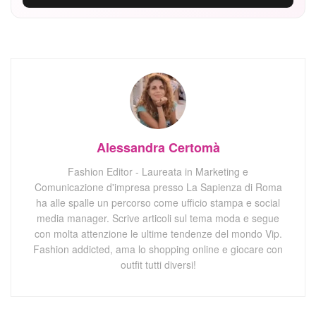
Alessandra Certomà
Fashion Editor - Laureata in Marketing e
Comunicazione d'impresa presso La Sapienza di Roma
ha alle spalle un percorso come ufficio stampa e social
media manager. Scrive articoli sul tema moda e segue
con molta attenzione le ultime tendenze del mondo Vip.
Fashion addicted, ama lo shopping online e giocare con
outfit tutti diversi!