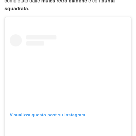
completato dalle
mules retrò
bianche
e con
punta
squadrata.
Visualizza questo post su Instagram