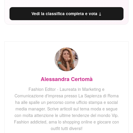
Vedi la classifica completa e vota ↓
Alessandra Certomà
Fashion Editor - Laureata in Marketing e
Comunicazione d'impresa presso La Sapienza di Roma
ha alle spalle un percorso come ufficio stampa e social
media manager. Scrive articoli sul tema moda e segue
con molta attenzione le ultime tendenze del mondo Vip.
Fashion addicted, ama lo shopping online e giocare con
outfit tutti diversi!