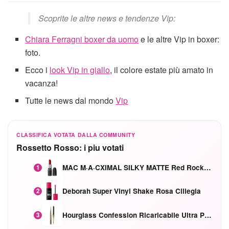
Scoprite le altre news e tendenze Vip:
Chiara Ferragni boxer da uomo
e le altre Vip in boxer:
foto.
Ecco i
look Vip in giallo
, il colore estate più amato in
vacanza!
Tutte le news dal mondo
Vip
CLASSIFICA VOTATA DALLA COMMUNITY
Rossetto Rosso: i piu votati
MAC M·A·CXIMAL SILKY MATTE Red Rock mat
1
Deborah Super Vinyl Shake Rosa Ciliegia
2
Hourglass Confession Ricaricabile Ultra Preciso Ad Alta Intensità Secretly Classic Red
3