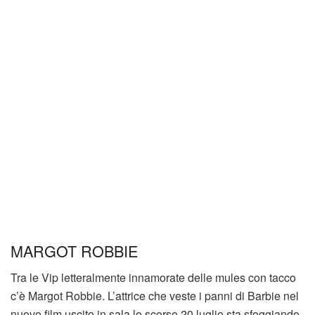
MARGOT ROBBIE
Tra le Vip letteralmente innamorate delle mules con tacco
c’è Margot Robbie. L’attrice che veste i panni di Barbie nel
nuovo film uscito in sala lo scorso 20 luglio sta sfoggiando