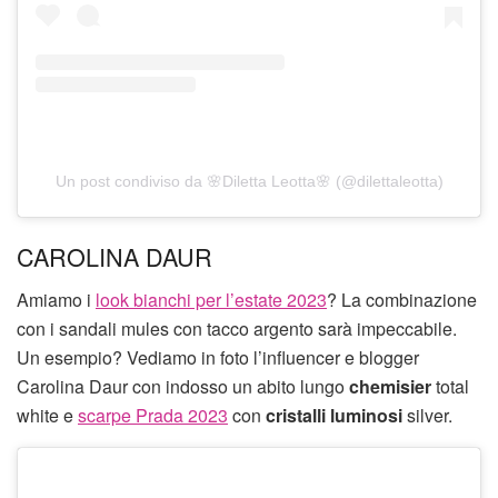
Un post condiviso da 🌸Diletta Leotta🌸 (@dilettaleotta)
CAROLINA DAUR
Amiamo i
look bianchi per l’estate 2023
? La combinazione
con i sandali mules con tacco argento sarà impeccabile.
Un esempio? Vediamo in foto l’influencer e blogger
Carolina Daur con indosso un abito lungo
chemisier
total
white e
scarpe Prada 2023
con
cristalli luminosi
silver.