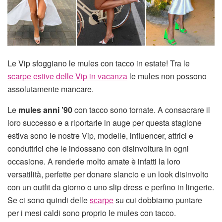
Le Vip sfoggiano le mules con tacco in estate! Tra le
scarpe estive delle Vip in vacanza
le mules non possono
assolutamente mancare.
Le
mules anni ’90
con tacco sono tornate. A consacrare il
loro successo e a riportarle in auge per questa stagione
estiva sono le nostre Vip, modelle, influencer, attrici e
conduttrici che le indossano con disinvoltura in ogni
occasione. A renderle molto amate è infatti la loro
versatilità, perfette per donare slancio e un look disinvolto
con un outfit da giorno o uno slip dress e perfino in lingerie.
Se ci sono quindi delle
scarpe
su cui dobbiamo puntare
per i mesi caldi sono proprio le mules con tacco.