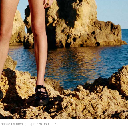
basso LV archlight (prezzo 980,00 €)