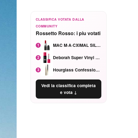
CLASSIFICA VOTATA DALLA
COMMUNITY
Rossetto Rosso: i piu votati
MAC M·A·CXIMAL SILKY MATTE Red Rock mat
1
Deborah Super Vinyl Shake Rosa Ciliegia
2
Hourglass Confession Ricaricabile Ultra Preciso Ad Alta Intensità Secretly Classic Red
3
Vedi la classifica completa
e vota ↓