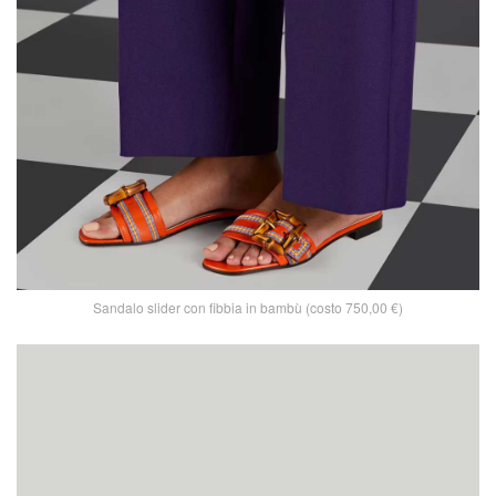
Sandalo slider con fibbia in bambù (costo 750,00 €)