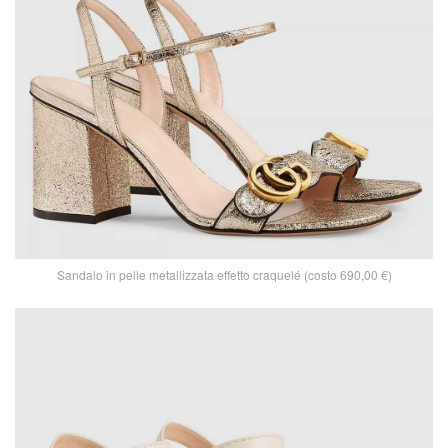
Sandalo in pelle metallizzata effetto craquelé (costo 690,00 €)