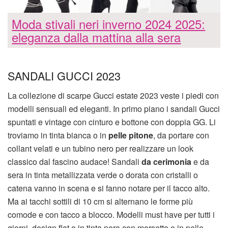
Moda stivali neri inverno 2024 2025:
eleganza dalla mattina alla sera
SANDALI GUCCI 2023
La collezione di scarpe Gucci estate 2023 veste i piedi con
modelli sensuali ed eleganti. In primo piano i sandali Gucci
spuntati e vintage con cinturo e bottone con doppia GG. Li
troviamo in tinta bianca o in
pelle pitone
, da portare con
collant velati e un tubino nero per realizzare un look
classico dal fascino audace! Sandali
da cerimonia
e da
sera in tinta metallizzata verde o dorata con cristalli o
catena vanno in scena e si fanno notare per il tacco alto.
Ma ai tacchi sottili di 10 cm si alternano le forme più
comode e con tacco a blocco. Modelli must have per tutti i
giorni, design flat o in tinta nera con morsetto o in pelle