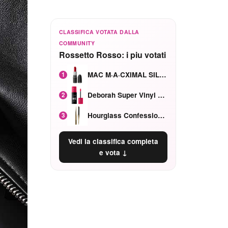
CLASSIFICA VOTATA DALLA
COMMUNITY
Rossetto Rosso: i piu votati
MAC M·A·CXIMAL SILKY MATTE Red Rock mat
1
Deborah Super Vinyl Shake Rosa Ciliegia
2
Hourglass Confession Ricaricabile Ultra Preciso Ad Alta Intensità Secretly Classic Red
3
Vedi la classifica completa
e vota ↓