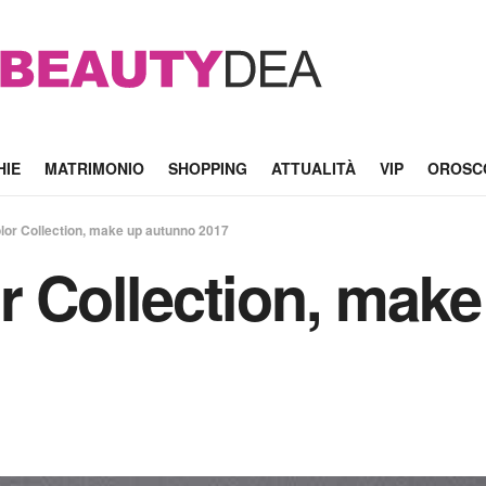
HIE
MATRIMONIO
SHOPPING
ATTUALITÀ
VIP
OROSC
olor Collection, make up autunno 2017
or Collection, mak