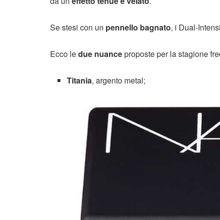
da un
effetto tenue e velato
.
Se stesi con un
pennello bagnato
, i Dual-Inten
Ecco le
due nuance
proposte per la stagione fr
Titania
, argento metal;