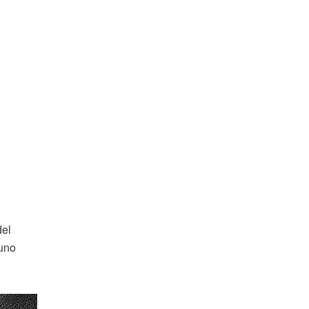
del
uno