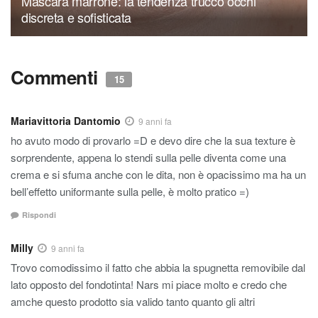
Mascara marrone: la tendenza trucco occhi
discreta e sofisticata
Commenti
15
Mariavittoria Dantomio
9 anni fa
ho avuto modo di provarlo =D e devo dire che la sua texture è
sorprendente, appena lo stendi sulla pelle diventa come una
crema e si sfuma anche con le dita, non è opacissimo ma ha un
bell’effetto uniformante sulla pelle, è molto pratico =)
Rispondi
Milly
9 anni fa
Trovo comodissimo il fatto che abbia la spugnetta removibile dal
lato opposto del fondotinta! Nars mi piace molto e credo che
amche questo prodotto sia valido tanto quanto gli altri