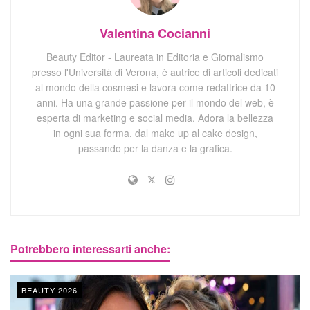
Valentina Cocianni
Beauty Editor - Laureata in Editoria e Giornalismo
presso l'Università di Verona, è autrice di articoli dedicati
al mondo della cosmesi e lavora come redattrice da 10
anni. Ha una grande passione per il mondo del web, è
esperta di marketing e social media. Adora la bellezza
in ogni sua forma, dal make up al cake design,
passando per la danza e la grafica.
Potrebbero interessarti anche:
BEAUTY 2026