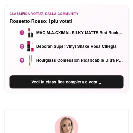
CLASSIFICA VOTATA DALLA COMMUNITY
Rossetto Rosso: i piu votati
MAC M·A·CXIMAL SILKY MATTE Red Rock mat
1
Deborah Super Vinyl Shake Rosa Ciliegia
2
Hourglass Confession Ricaricabile Ultra Preciso Ad Alta Intensità Secretly Classic Red
3
Vedi la classifica completa e vota ↓