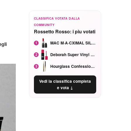
CLASSIFICA VOTATA DALLA
COMMUNITY
Rossetto Rosso: i piu votati
MAC M·A·CXIMAL SILKY MATTE Red Rock mat
1
gli
Deborah Super Vinyl Shake Rosa Ciliegia
2
Hourglass Confession Ricaricabile Ultra Preciso Ad Alta Intensità Secretly Classic Red
3
Vedi la classifica completa
e vota ↓