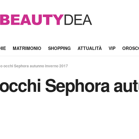
HIE
MATRIMONIO
SHOPPING
ATTUALITÀ
VIP
OROSC
co occhi Sephora autunno inverno 2017
 occhi Sephora au