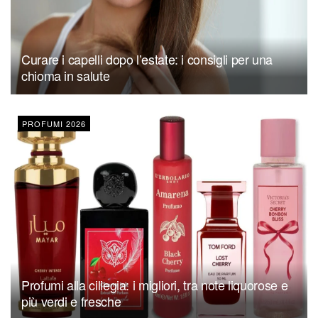
Curare i capelli dopo l’estate: i consigli per una
chioma in salute
PROFUMI 2026
Profumi alla ciliegia: i migliori, tra note liquorose e
più verdi e fresche