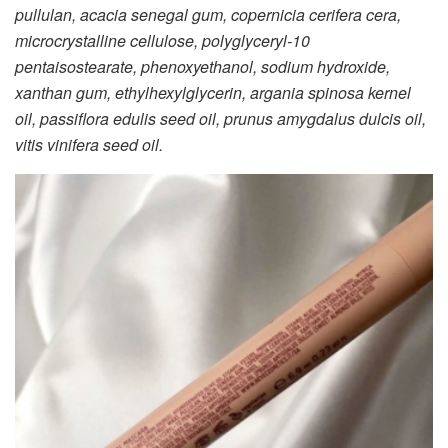
pullulan, acacia senegal gum, copernicia cerifera cera,
microcrystalline cellulose, polyglyceryl-10
pentaisostearate, phenoxyethanol, sodium hydroxide,
xanthan gum, ethylhexylglycerin, argania spinosa kernel
oil, passiflora edulis seed oil, prunus amygdalus dulcis oil,
vitis vinifera seed oil.