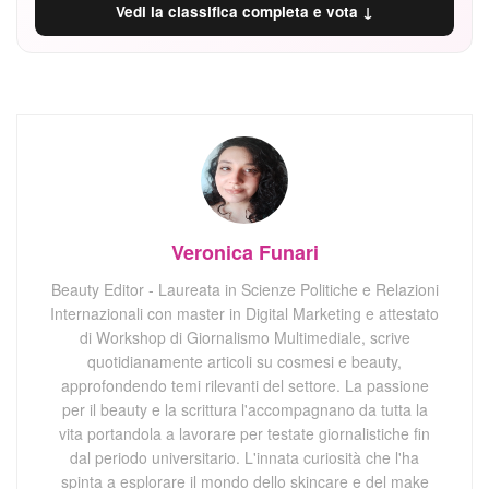
Vedi la classifica completa e vota ↓
Veronica Funari
Beauty Editor - Laureata in Scienze Politiche e Relazioni
Internazionali con master in Digital Marketing e attestato
di Workshop di Giornalismo Multimediale, scrive
quotidianamente articoli su cosmesi e beauty,
approfondendo temi rilevanti del settore. La passione
per il beauty e la scrittura l'accompagnano da tutta la
vita portandola a lavorare per testate giornalistiche fin
dal periodo universitario. L'innata curiosità che l'ha
spinta a esplorare il mondo dello skincare e del make