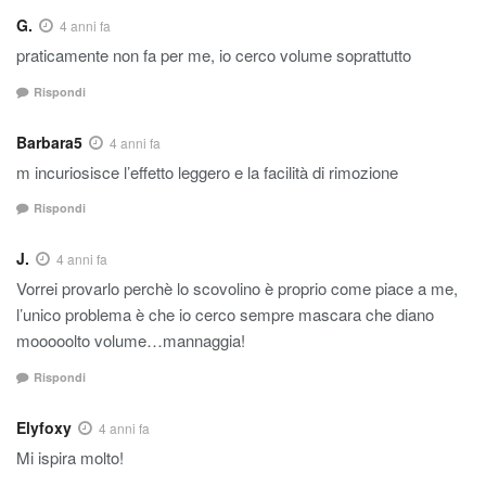
G.
4 anni fa
praticamente non fa per me, io cerco volume soprattutto
Rispondi
Barbara5
4 anni fa
m incuriosisce l’effetto leggero e la facilità di rimozione
Rispondi
J.
4 anni fa
Vorrei provarlo perchè lo scovolino è proprio come piace a me,
l’unico problema è che io cerco sempre mascara che diano
mooooolto volume…mannaggia!
Rispondi
Elyfoxy
4 anni fa
Mi ispira molto!