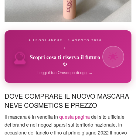
✦ LEGGI ANCHE · 8 AGOSTO 2026
🔮
✦
🌟
Scopri cosa ti riserva il futuro
✨
Leggi il tuo Oroscopo di oggi →
DOVE COMPRARE IL NUOVO MASCARA
NEVE COSMETICS E PREZZO
Il mascara è in vendita in
questa pagina
del sito ufficiale
del brand e nei negozi sparsi sul territorio nazionale. In
occasione del lancio e fino al primo giugno 2022 il nuovo