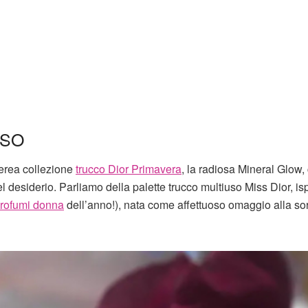
USO
terea collezione
trucco Dior Primavera
, la radiosa Mineral Glow,
 desiderio. Parliamo della palette trucco multiuso Miss Dior, isp
profumi donna
dell’anno!), nata come affettuoso omaggio alla sor