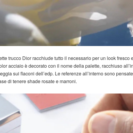
ette trucco Dior racchiude tutto il necessario per un look fresco 
olor acciaio è decorato con il nome della palette, racchiuso all’i
ggia sui flaconi dell’edp. Le referenze all’interno sono pensate
ase di tenere shade rosate e marroni.