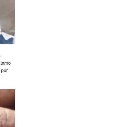
e
nterno
 per