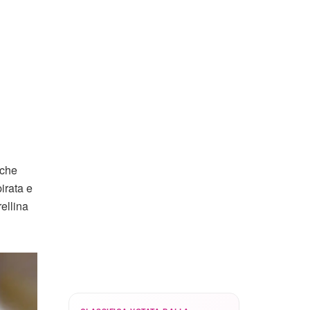
 che
irata e
ellina