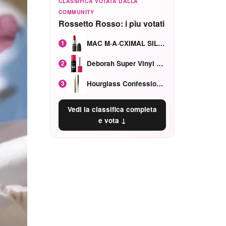
CLASSIFICA VOTATA DALLA
COMMUNITY
Rossetto Rosso: i piu votati
MAC M·A·CXIMAL SILKY MATTE Red Rock mat
1
Deborah Super Vinyl Shake Rosa Ciliegia
2
Hourglass Confession Ricaricabile Ultra Preciso Ad Alta Intensità Secretly Classic Red
3
Vedi la classifica completa
e vota ↓