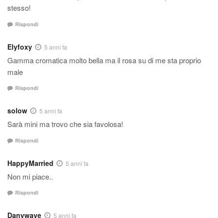
stesso!
Rispondi
Elyfoxy
5 anni fa
Gamma cromatica molto bella ma il rosa su di me sta proprio
male
Rispondi
solow
5 anni fa
Sarà mini ma trovo che sia favolosa!
Rispondi
HappyMarried
5 anni fa
Non mi piace..
Rispondi
Danywave
5 anni fa