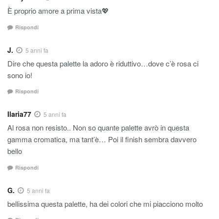
È proprio amore a prima vista💖
Rispondi
J.
5 anni fa
Dire che questa palette la adoro è riduttivo…dove c’è rosa ci
sono io!
Rispondi
Ilaria77
5 anni fa
Al rosa non resisto.. Non so quante palette avrò in questa
gamma cromatica, ma tant’è… Poi il finish sembra davvero
bello
Rispondi
G.
5 anni fa
bellissima questa palette, ha dei colori che mi piacciono molto