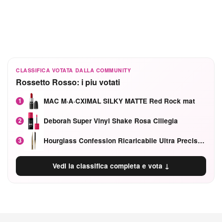
CLASSIFICA VOTATA DALLA COMMUNITY
Rossetto Rosso: i piu votati
MAC M·A·CXIMAL SILKY MATTE Red Rock mat
1
Deborah Super Vinyl Shake Rosa Ciliegia
2
Hourglass Confession Ricaricabile Ultra Preciso Ad Alta Intensità Secretly Classic Red
3
Vedi la classifica completa e vota ↓