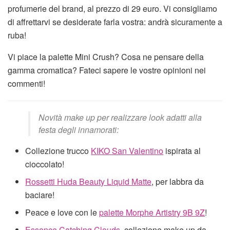
profumerie del brand, al prezzo di 29 euro. Vi consigliamo
di affrettarvi se desiderate farla vostra: andrà sicuramente a
ruba!
Vi piace la palette Mini Crush? Cosa ne pensare della
gamma cromatica? Fateci sapere le vostre opinioni nei
commenti!
Novità make up per realizzare look adatti alla
festa degli innamorati:
Collezione trucco
KIKO San Valentino
ispirata al
cioccolato!
Rossetti Huda Beauty Liquid Matte
, per labbra da
baciare!
Peace e love con le
palette Morphe Artistry 9B 9Z
!
Essence Catching Clouds
, collezione make up da