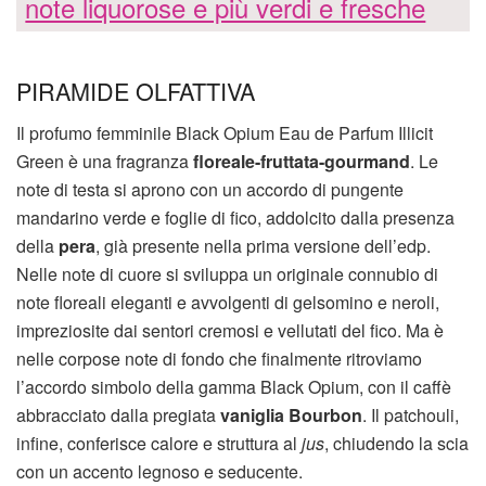
note liquorose e più verdi e fresche
PIRAMIDE OLFATTIVA
Il profumo femminile Black Opium Eau de Parfum Illicit
Green è una fragranza
floreale-fruttata-gourmand
. Le
note di testa si aprono con un accordo di pungente
mandarino verde e foglie di fico, addolcito dalla presenza
della
pera
, già presente nella prima versione dell’edp.
Nelle note di cuore si sviluppa un originale connubio di
note floreali eleganti e avvolgenti di gelsomino e neroli,
impreziosite dai sentori cremosi e vellutati del fico. Ma è
nelle corpose note di fondo che finalmente ritroviamo
l’accordo simbolo della gamma Black Opium, con il caffè
abbracciato dalla pregiata
vaniglia Bourbon
. Il patchouli,
infine, conferisce calore e struttura al
jus
, chiudendo la scia
con un accento legnoso e seducente.