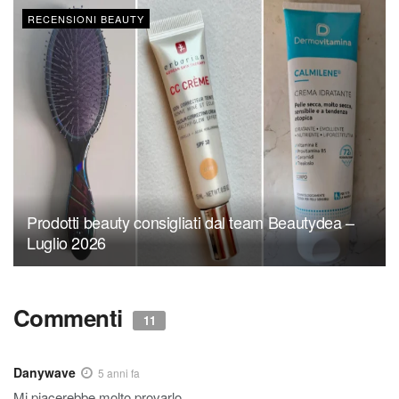
RECENSIONI BEAUTY
Prodotti beauty consigliati dal team Beautydea –
Luglio 2026
Commenti
11
Danywave
5 anni fa
Mi piacerebbe molto provarlo