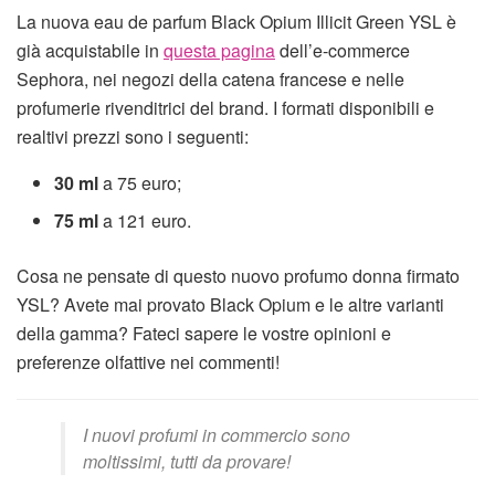
La nuova eau de parfum Black Opium Illicit Green YSL è
già acquistabile in
questa pagina
dell’e-commerce
Sephora, nei negozi della catena francese e nelle
profumerie rivenditrici del brand. I formati disponibili e
realtivi prezzi sono i seguenti:
30 ml
a 75 euro;
75 ml
a 121 euro.
Cosa ne pensate di questo nuovo profumo donna firmato
YSL? Avete mai provato Black Opium e le altre varianti
della gamma? Fateci sapere le vostre opinioni e
preferenze olfattive nei commenti!
I nuovi profumi in commercio sono
moltissimi, tutti da provare!