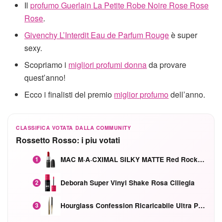
Il
profumo Guerlain La Petite Robe Noire Rose Rose
Rose
.
Givenchy L’Interdit Eau de Parfum Rouge
è super
sexy.
Scopriamo i
migliori profumi donna
da provare
quest’anno!
Ecco i finalisti del premio
miglior profumo
dell’anno.
CLASSIFICA VOTATA DALLA COMMUNITY
Rossetto Rosso: i piu votati
MAC M·A·CXIMAL SILKY MATTE Red Rock mat
1
Deborah Super Vinyl Shake Rosa Ciliegia
2
Hourglass Confession Ricaricabile Ultra Preciso Ad Alta Intensità Secretly Classic Red
3