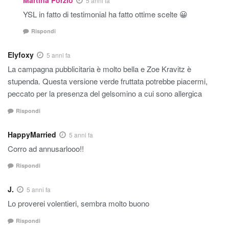
5 anni fa
YSL in fatto di testimonial ha fatto ottime scelte 😀
Rispondi
Elyfoxy
5 anni fa
La campagna pubblicitaria è molto bella e Zoe Kravitz è
stupenda. Questa versione verde fruttata potrebbe piacermi,
peccato per la presenza del gelsomino a cui sono allergica
Rispondi
HappyMarried
5 anni fa
Corro ad annusarlooo!!
Rispondi
J.
5 anni fa
Lo proverei volentieri, sembra molto buono
Rispondi