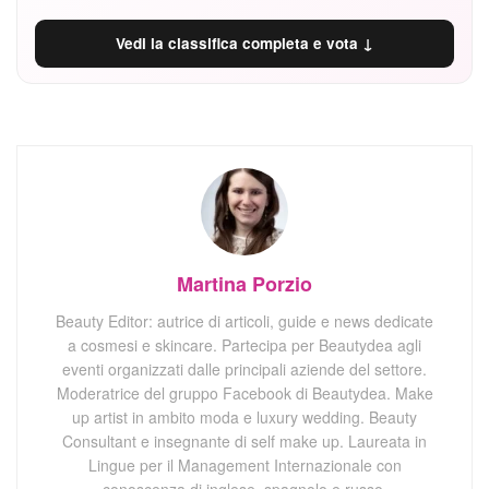
Vedi la classifica completa e vota ↓
Martina Porzio
Beauty Editor: autrice di articoli, guide e news dedicate
a cosmesi e skincare. Partecipa per Beautydea agli
eventi organizzati dalle principali aziende del settore.
Moderatrice del gruppo Facebook di Beautydea. Make
up artist in ambito moda e luxury wedding. Beauty
Consultant e insegnante di self make up. Laureata in
Lingue per il Management Internazionale con
conoscenza di inglese, spagnolo e russo,