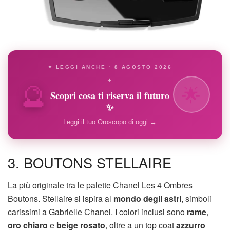
✦ LEGGI ANCHE · 8 AGOSTO 2026
🔮
✦
🌟
Scopri cosa ti riserva il futuro
✨
Leggi il tuo Oroscopo di oggi →
3. BOUTONS STELLAIRE
La più originale tra le palette Chanel Les 4 Ombres
Boutons. Stellaire si ispira al
mondo degli astri
, simboli
carissimi a Gabrielle Chanel. I colori inclusi sono
rame
,
oro chiaro
e
beige rosato
, oltre a un top coat
azzurro