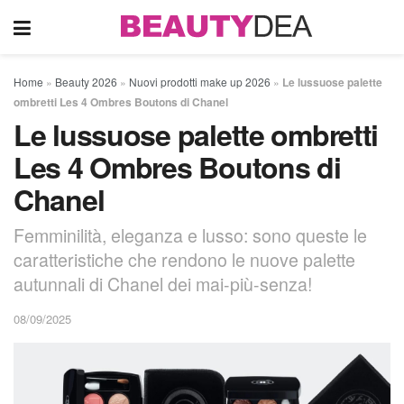
Home
»
Beauty 2026
»
Nuovi prodotti make up 2026
»
Le lussuose palette
ombretti Les 4 Ombres Boutons di Chanel
Le lussuose palette ombretti
Les 4 Ombres Boutons di
Chanel
Femminilità, eleganza e lusso: sono queste le
caratteristiche che rendono le nuove palette
autunnali di Chanel dei mai-più-senza!
08/09/2025