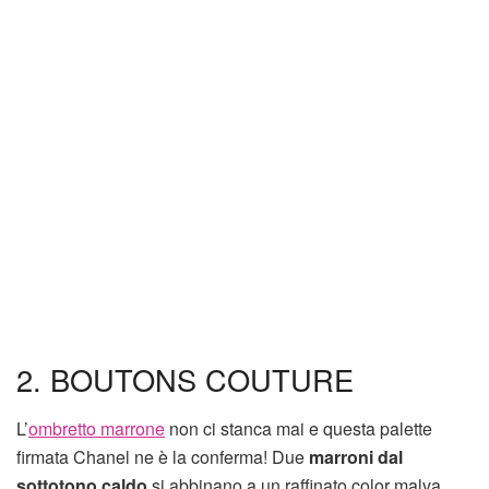
2. BOUTONS COUTURE
L’
ombretto marrone
non ci stanca mai e questa palette
firmata Chanel ne è la conferma! Due
marroni dal
sottotono caldo
si abbinano a un raffinato color malva