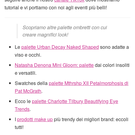
tutorial e vi portiamo con noi agli eventi più belli!
Scopriamo altre palette ombretti con cui
creare magnifici look!
Le
palette Urban Decay Naked Shaped
sono adatte a
viso e occhi.
Natasha Denona Mini Gloom: palette
dai colori insoliti
e versatili.
Swatches della
palette Mthrshp XII Petalmorphosis di
Pat McGrath
.
Ecco le
palette Charlotte Tilbury Beautifying Eye
Trends
.
I
prodotti make up
più trendy dei migliori brand: eccoli
tutti!