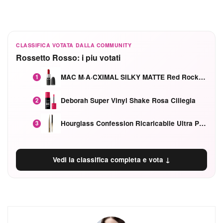
CLASSIFICA VOTATA DALLA COMMUNITY
Rossetto Rosso: i piu votati
MAC M·A·CXIMAL SILKY MATTE Red Rock mat
1
Deborah Super Vinyl Shake Rosa Ciliegia
2
Hourglass Confession Ricaricabile Ultra Preciso Ad Alta Intensità Secretly Classic Red
3
Vedi la classifica completa e vota ↓