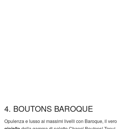
4. BOUTONS BAROQUE
Opulenza e lusso ai massimi livelli con Baroque, il vero
gioiello
della gamma di palette Chanel Boutons! Tenui