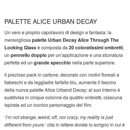
PALETTE ALICE URBAN DECAY
Un vero e proprio capolavoro di design e fantasia: la
meravigliosa
palette Urban Decay Alice Through The
Looking Glass
è composta da
20 coloratissimi ombretti
,
un
pennello doppio
per un’applicazione e una sfumatura
perfetta ed un
grande specchio
nella parte superiore.
Il prezioso pack in cartone, decorato con motivi floreali e
fiabeschi e da leggiadre farfalle blu, aumenta il fascino
della nuova palette Alice Urband Decay: al suo interno è
suddivisa in cinque colonne da quattro ombretti, ciascuna
ispirata ad un iconico personaggio del film.
‘
I’m not strange, weird, off, nor crazy, my reality is just
different from yours.
‘ cita in lettere dorate lo scrigno in cui è