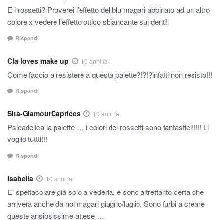
E i rossetti? Proverei l’effetto del blu magari abbinato ad un altro
colore x vedere l’effetto ottico sbiancante sui denti!
Rispondi
Cla loves make up
10 anni fa
Come faccio a resistere a questa palette?!?!?infatti non resisto!!!
Rispondi
Sita-GlamourCaprices
10 anni fa
Psicadelica la palette … i colori dei rossetti sono fantastici!!!!! Li
voglio tuttti!!!
Rispondi
Isabella
10 anni fa
E’ spettacolare già solo a vederla, e sono altrettanto certa che
arriverà anche da noi magari giugno/luglio. Sono furbi a creare
queste ansiosissime attese …