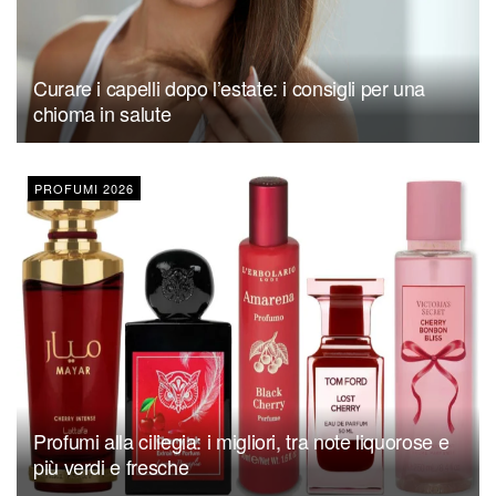
Curare i capelli dopo l’estate: i consigli per una
chioma in salute
PROFUMI 2026
Profumi alla ciliegia: i migliori, tra note liquorose e
più verdi e fresche