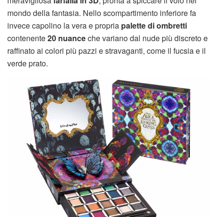
meravigliosa
farfalla in 3D
, pronta a spiccare il volo nel
mondo della fantasia. Nello scompartimento inferiore fa
invece capolino la vera e propria
palette di ombretti
contenente
20 nuance
che variano dal nude più discreto e
raffinato ai colori più pazzi e stravaganti, come il fucsia e il
verde prato.