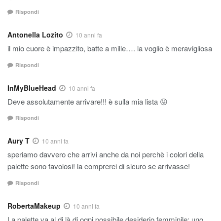
Rispondi
Antonella Lozito
10 anni fa
il mio cuore è impazzito, batte a mille…. la voglio è meravigliosa
Rispondi
InMyBlueHead
10 anni fa
Deve assolutamente arrivare!!! è sulla mia lista 😛
Rispondi
Aury T
10 anni fa
speriamo davvero che arrivi anche da noi perchè i colori della
palette sono favolosi! la comprerei di sicuro se arrivasse!
Rispondi
RobertaMakeup
10 anni fa
La palette va al di là di ogni possibile desiderio femminile: uno