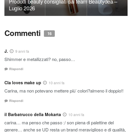
Prodotti beauty consigliati dal team Beautydea –
Luglio 2026
Commenti
16
J.
9 anni fa
Shimmer e metallizzati? no, passo…
Rispondi
Cla loves make up
10 anni fa
Carina, ma non potevano mettere più’ colori?almeno il doppio!!
Rispondi
il Barbatrucco della Mokarta
10 anni fa
carina… ma penso che passo :/ son piena di palettine del
genere… anche se UD resta un brand meraviglioso e di qualità,