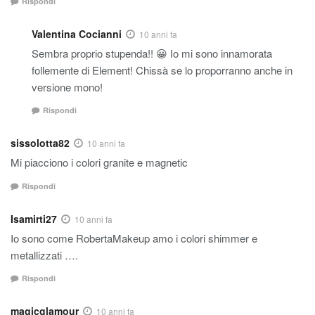
Rispondi
Valentina Cocianni
10 anni fa
Sembra proprio stupenda!! 😀 Io mi sono innamorata
follemente di Element! Chissà se lo proporranno anche in
versione mono!
Rispondi
sissolotta82
10 anni fa
Mi piacciono i colori granite e magnetic
Rispondi
Isamirti27
10 anni fa
Io sono come RobertaMakeup amo i colori shimmer e
metallizzati ….
Rispondi
magicglamour
10 anni fa