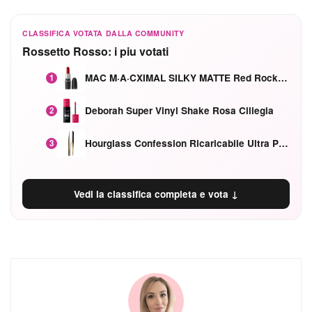
CLASSIFICA VOTATA DALLA COMMUNITY
Rossetto Rosso: i piu votati
MAC M·A·CXIMAL SILKY MATTE Red Rock mat
1
Deborah Super Vinyl Shake Rosa Ciliegia
2
Hourglass Confession Ricaricabile Ultra Preciso Ad Alta Intensità Secretly Classic Red
3
Vedi la classifica completa e vota ↓