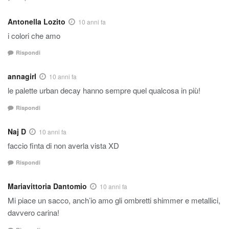
Antonella Lozito
10 anni fa
i colori che amo
Rispondi
annagirl
10 anni fa
le palette urban decay hanno sempre quel qualcosa in più!
Rispondi
Naj D
10 anni fa
faccio finta di non averla vista XD
Rispondi
Mariavittoria Dantomio
10 anni fa
Mi piace un sacco, anch’io amo gli ombretti shimmer e metallici,
davvero carina!