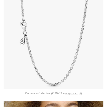
Collana a Catenina (€ 39-59 –
acquista qui
)