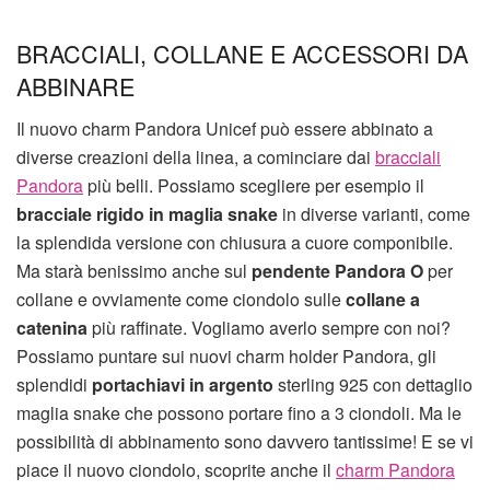
BRACCIALI, COLLANE E ACCESSORI DA
ABBINARE
Il nuovo charm Pandora Unicef può essere abbinato a
diverse creazioni della linea, a cominciare dai
bracciali
Pandora
più belli. Possiamo scegliere per esempio il
bracciale rigido in maglia snake
in diverse varianti, come
la splendida versione con chiusura a cuore componibile.
Ma starà benissimo anche sul
pendente Pandora O
per
collane e ovviamente come ciondolo sulle
collane a
catenina
più raffinate. Vogliamo averlo sempre con noi?
Possiamo puntare sui nuovi charm holder Pandora, gli
splendidi
portachiavi in argento
sterling 925 con dettaglio
maglia snake che possono portare fino a 3 ciondoli. Ma le
possibilità di abbinamento sono davvero tantissime! E se vi
piace il nuovo ciondolo, scoprite anche il
charm Pandora