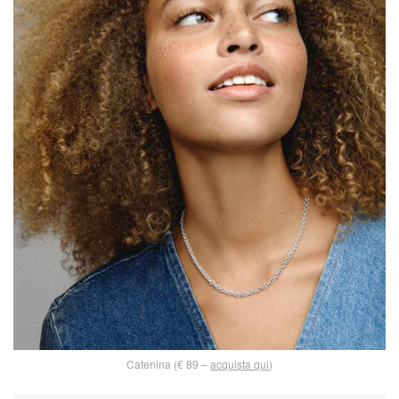
Catenina (€ 89 –
acquista qui
)