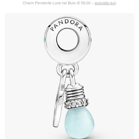
Charm Pendente Luce nel Buio (€ 59,00 –
acquista qui
)