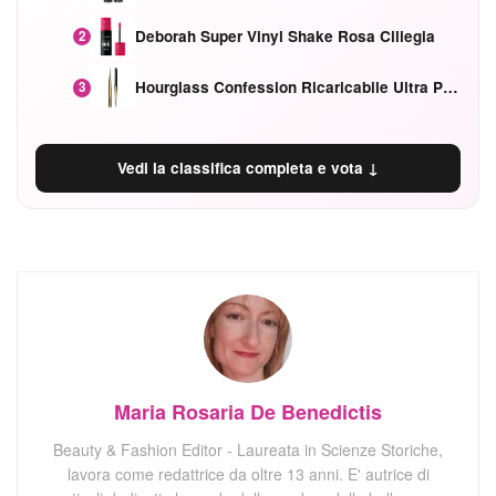
Deborah Super Vinyl Shake Rosa Ciliegia
2
Hourglass Confession Ricaricabile Ultra Preciso Ad Alta Intensità Secretly Classic Red
3
Vedi la classifica completa e vota ↓
Maria Rosaria De Benedictis
Beauty & Fashion Editor - Laureata in Scienze Storiche,
lavora come redattrice da oltre 13 anni. E' autrice di