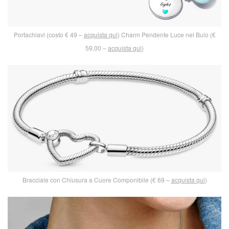
Portachiavi (costo € 49 –
acquista qui
) Charm Pendente Luce nel Buio (€
59,00 –
acquista qui
)
Bracciale con Chiusura a Cuore Componibile (€ 69 –
acquista qui
)