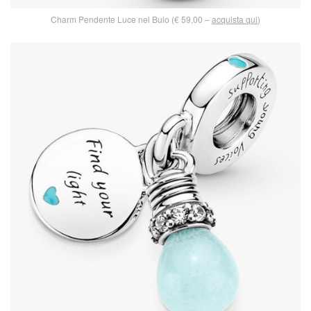
Charm Pendente Luce nel Buio (€ 59,00 –
acquista qui
)