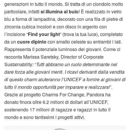
generazioni in tutto il mondo. Si tratta di un ciondolo molto
particolare, infatti
si illumina al buio
! È realizzato in vetro
blu a forma di lampadina, decorato con una fila di pietre di
zirconia cubica incolori e con disco in argento con
l’incisione “
Find your light
” (trova la tua luce), completato
da un
cuore dipinto
con smalto celeste su entrambi i lati.
Rappresenta il potenziale luminoso dei giovani. Come ci
racconta Marissa Saretsky, Director of Corporate
Sustainability: “
Tutti abbiamo un ruolo determinante nel
dare forza alle giovani menti. I ricavi derivanti dalla vendita
di questo charm aiuteranno l’UNICEF a fornire ai giovani di
tutto il mondo opportunità per imparare e realizzarsi
”.
Grazie al progetto Charms For Change, Pandora ha
donato finora oltre 6.2 milioni di dollari all’UNICEF,
sostenendo 17 milioni di ragazze e ragazzi in tutto il
mondo e sono tantissimi i progetti attivi.