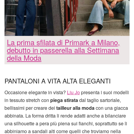
La prima sfilata di Primark a Milano,
debutto in passerella alla Settimana
della Moda
PANTALONI A VITA ALTA ELEGANTI
Occasione elegante in vista?
Liu Jo
presenta i suoi modelli
in tessuto stretch con
piega stirata
dal taglio sartoriale,
bellissimi per creare dei
tailleur alla moda
con una giacca
abbinata. La forma dritta li rende adatti anche a bilanciare
una silhouette a pera più piena sui fianchi, soprattutto se li
abbiniamo a sandali alti come quelli che troviamo nella