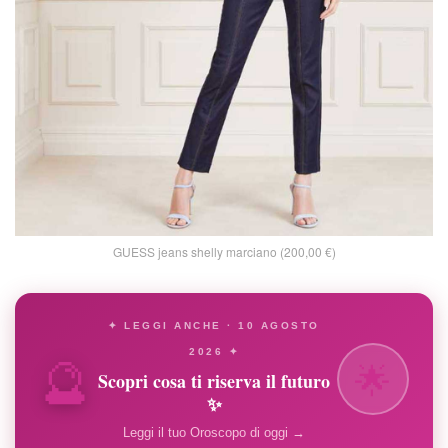
GUESS jeans shelly marciano (200,00 €)
✦ LEGGI ANCHE · 10 AGOSTO
🔮
2026 ✦
🌟
Scopri cosa ti riserva il futuro
✨
Leggi il tuo Oroscopo di oggi →