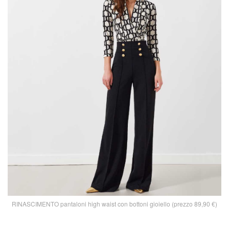
RINASCIMENTO pantaloni high waist con bottoni gioiello (prezzo 89,90 €)