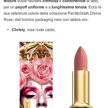
texture
vuole risultare
cremosa
e
confortevole
al tatto,
per un
payoff uniforme
e a
lunghissima tenuta
. Ecco le
due referenze colore della collezione Pat McGrath Divine
Rose, dall’iconico packaging nero con labbra oro:
Christy
, rosa nude caldo;