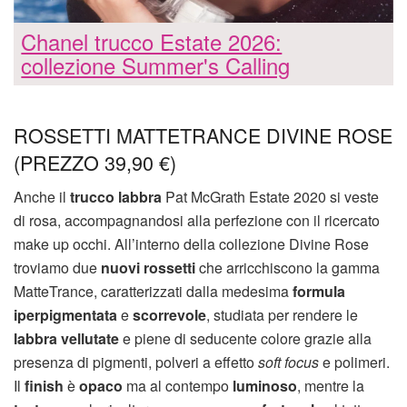
Chanel trucco Estate 2026:
collezione Summer's Calling
ROSSETTI MATTETRANCE DIVINE ROSE
(PREZZO 39,90 €)
Anche il
trucco labbra
Pat McGrath Estate 2020 si veste
di rosa, accompagnandosi alla perfezione con il ricercato
make up occhi. All’interno della collezione Divine Rose
troviamo due
nuovi rossetti
che arricchiscono la gamma
MatteTrance, caratterizzati dalla medesima
formula
iperpigmentata
e
scorrevole
, studiata per rendere le
labbra vellutate
e piene di seducente colore grazie alla
presenza di pigmenti, polveri a effetto
soft focus
e polimeri.
Il
finish
è
opaco
ma al contempo
luminoso
, mentre la