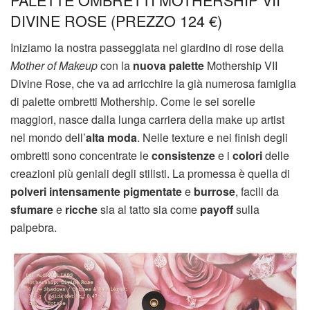
DIVINE ROSE (PREZZO 124 €)
Iniziamo la nostra passeggiata nel giardino di rose della
Mother of Makeup
con la
nuova palette
Mothership VII
Divine Rose, che va ad arricchire la già numerosa famiglia
di palette ombretti Mothership. Come le sei sorelle
maggiori, nasce dalla lunga carriera della make up artist
nel mondo dell’
alta moda
. Nelle texture e nei finish degli
ombretti sono concentrate le
consistenze
e i
colori
delle
creazioni più geniali degli stilisti. La promessa è quella di
polveri intensamente pigmentate
e
burrose
, facili da
sfumare
e
ricche
sia al tatto sia come
payoff
sulla
palpebra.