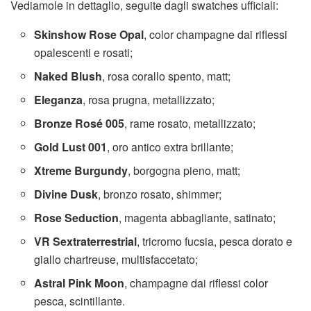
Vediamole in dettaglio, seguite dagli swatches ufficiali:
Skinshow Rose Opal
, color champagne dai riflessi
opalescenti e rosati;
Naked Blush
, rosa corallo spento, matt;
Eleganza
, rosa prugna, metallizzato;
Bronze Rosé 005
, rame rosato, metallizzato;
Gold Lust 001
, oro antico extra brillante;
Xtreme Burgundy
, borgogna pieno, matt;
Divine Dusk
, bronzo rosato, shimmer;
Rose
Seduction
, magenta abbagliante, satinato;
VR
Sextraterrestrial
, tricromo fucsia, pesca dorato e
giallo chartreuse, multisfaccetato;
Astral Pink Moon
, champagne dai riflessi color
pesca, scintillante.