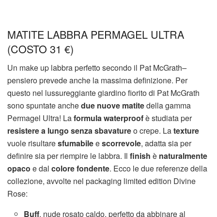
MATITE LABBRA PERMAGEL ULTRA
(COSTO 31 €)
Un make up labbra perfetto secondo il Pat McGrath
–
pensiero prevede anche la massima definizione. Per
questo nel lussureggiante giardino fiorito di Pat McGrath
sono spuntate anche
due nuove matite
della gamma
Permagel Ultra! La
formula waterproof
è studiata per
resistere a lungo
senza sbavature
o crepe. La
texture
vuole risultare
sfumabile
e
scorrevole
, adatta sia per
definire sia per riempire le labbra. Il
finish
è
naturalmente
opaco
e dal
colore fondente
. Ecco le due referenze della
collezione, avvolte nel packaging limited edition Divine
Rose:
Buff
, nude rosato caldo, perfetto da abbinare al