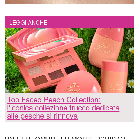
LEGGI ANCHE
Too Faced Peach Collection:
l'iconica collezione trucco dedicata
alle pesche si rinnova
PALETTE OMBRETTI MOTHERSHIP VII