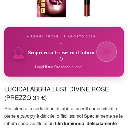
✦ LEGGI ANCHE · 8 AGOSTO 2026
🔮
✦
🌟
Scopri cosa ti riserva il futuro
✨
Leggi il tuo Oroscopo di oggi →
LUCIDALABBRA LUST DIVINE ROSE
(PREZZO 31 €)
Resistere alla seduzione di labbra lucenti come cristallo,
piene e
plumpy
è difficile, difficilissimo! Specialmente se le
labbra sono vestite di un
film luminoso
,
delicatamente