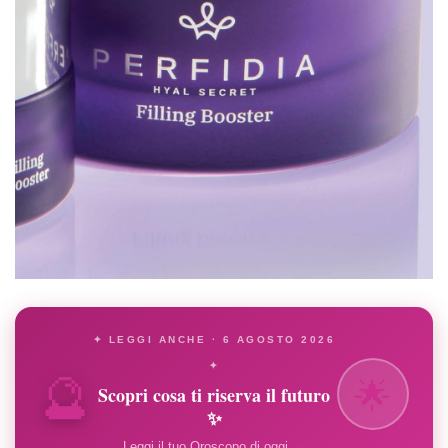
✦ LEGGI ANCHE · 6 AGOSTO 2026
🔮
✦
🌟
Scopri cosa ti riserva il futuro
✨
Leggi il tuo Oroscopo di oggi →