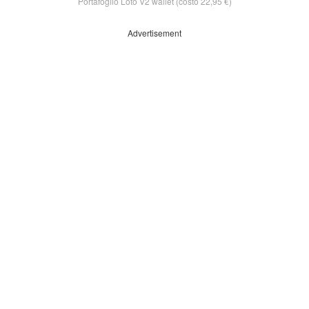
Portafoglio Loto V2 wallet (costo 22,95 €)
Advertisement