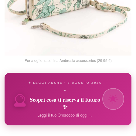
Portafoglio tracollina Ambrosia accessories (29,95 €)
✦ LEGGI ANCHE · 8 AGOSTO 2026
🔮
✦
🌟
Scopri cosa ti riserva il futuro
✨
Leggi il tuo Oroscopo di oggi →