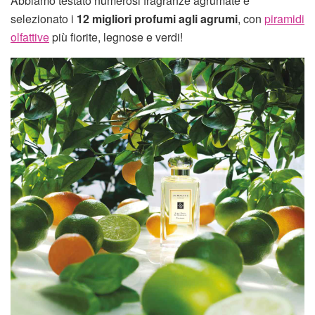
Abbiamo testato numerosi fragranze agrumate e
selezionato i
12 migliori profumi agli agrumi
, con
piramidi
olfattive
più fiorite, legnose e verdi!