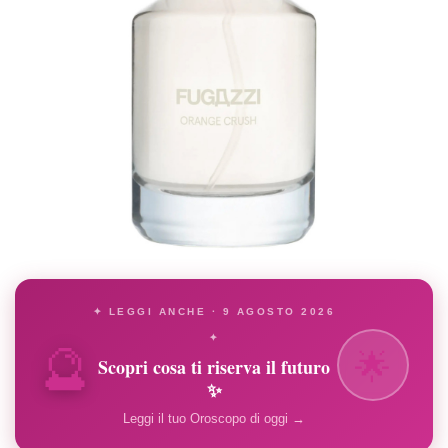
✦ LEGGI ANCHE · 9 AGOSTO 2026
🔮
✦
🌟
Scopri cosa ti riserva il futuro
✨
Leggi il tuo Oroscopo di oggi →