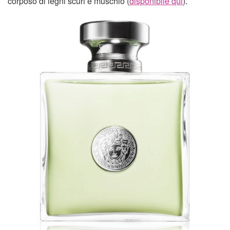
corposo di legni scuri e muschio (
disponibile qui
).