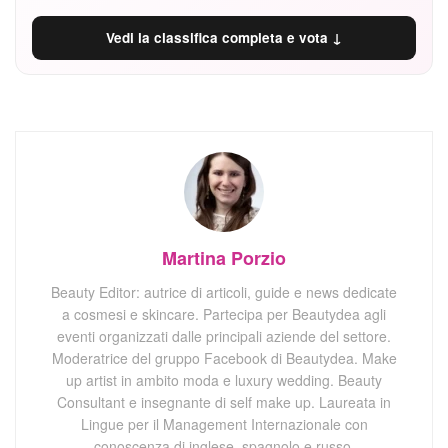
Vedi la classifica completa e vota ↓
Martina Porzio
Beauty Editor: autrice di articoli, guide e news dedicate
a cosmesi e skincare. Partecipa per Beautydea agli
eventi organizzati dalle principali aziende del settore.
Moderatrice del gruppo Facebook di Beautydea. Make
up artist in ambito moda e luxury wedding. Beauty
Consultant e insegnante di self make up. Laureata in
Lingue per il Management Internazionale con
conoscenza di inglese, spagnolo e russo,