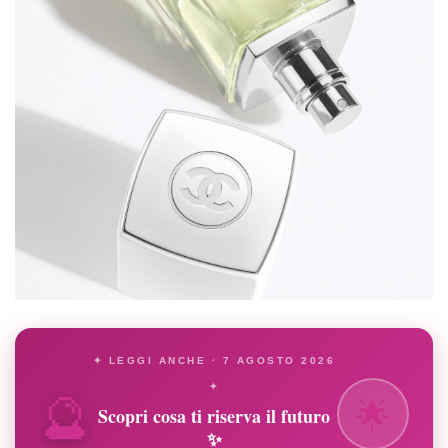
✦ LEGGI ANCHE · 7 AGOSTO 2026
🔮
✦
🌟
Scopri cosa ti riserva il futuro
✨