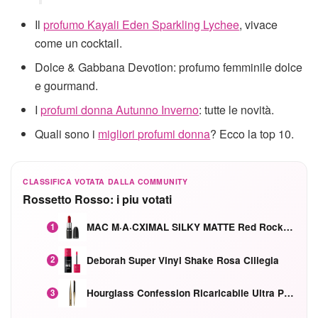
Il
profumo Kayali Eden Sparkling Lychee
, vivace
come un cocktail.
Dolce & Gabbana Devotion: profumo femminile dolce
e gourmand.
I
profumi donna Autunno Inverno
: tutte le novità.
Quali sono i
migliori profumi donna
? Ecco la top 10.
CLASSIFICA VOTATA DALLA COMMUNITY
Rossetto Rosso: i piu votati
MAC M·A·CXIMAL SILKY MATTE Red Rock mat
1
Deborah Super Vinyl Shake Rosa Ciliegia
2
Hourglass Confession Ricaricabile Ultra Preciso Ad Alta Intensità Secretly Classic Red
3