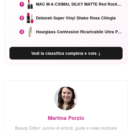
MAC M·A·CXIMAL SILKY MATTE Red Rock mat
1
Deborah Super Vinyl Shake Rosa Ciliegia
2
Hourglass Confession Ricaricabile Ultra Preciso Ad Alta Intensità Secretly Classic Red
3
Vedi la classifica completa e vota ↓
Martina Porzio
Beauty Editor: autrice di articoli, guide e news dedicate