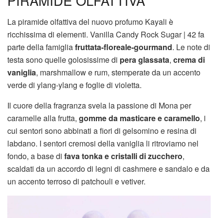
PIRAMIDE OLFATTIVA
La piramide olfattiva del nuovo profumo Kayali è
ricchissima di elementi. Vanilla Candy Rock Sugar | 42 fa
parte della famiglia
fruttata-floreale-gourmand
. Le note di
testa sono quelle golosissime di
pera glassata
,
crema di
vaniglia
, marshmallow e rum, stemperate da un accento
verde di ylang-ylang e foglie di violetta.
Il cuore della fragranza svela la passione di Mona per
caramelle alla frutta,
gomme da masticare e caramello
, i
cui sentori sono abbinati a fiori di gelsomino e resina di
labdano. I sentori cremosi della vaniglia li ritroviamo nel
fondo, a base di
fava tonka e cristalli di zucchero
,
scaldati da un accordo di legni di cashmere e sandalo e da
un accento terroso di patchouli e vetiver.