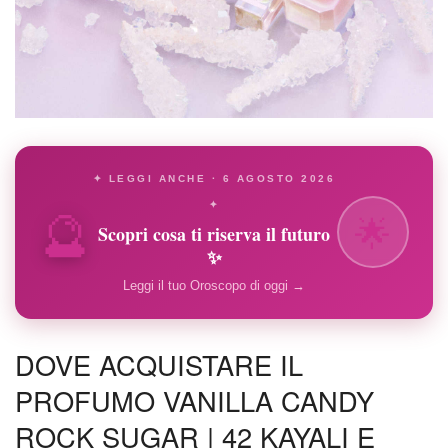
✦ LEGGI ANCHE · 6 AGOSTO 2026
🔮
✦
🌟
Scopri cosa ti riserva il futuro
✨
Leggi il tuo Oroscopo di oggi →
DOVE ACQUISTARE IL
PROFUMO VANILLA CANDY
ROCK SUGAR | 42 KAYALI E