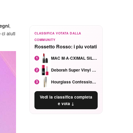
legni
,
ci aiuti
CLASSIFICA VOTATA DALLA
COMMUNITY
Rossetto Rosso: i piu votati
MAC M·A·CXIMAL SILKY MATTE Red Rock mat
1
Deborah Super Vinyl Shake Rosa Ciliegia
2
Hourglass Confession Ricaricabile Ultra Preciso Ad Alta Intensità Secretly Classic Red
3
Vedi la classifica completa
e vota ↓