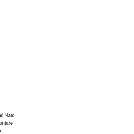
i! Nato
contare
a