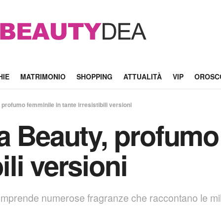
HIE
MATRIMONIO
SHOPPING
ATTUALITÀ
VIP
OROSC
profumo femminile in tante irresistibili versioni
a Beauty, profumo
ili versioni
omprende numerose fragranze che raccontano le mille