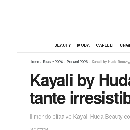
BEAUTY
MODA
CAPELLI
UNG
Home
»
Beauty 2026
»
Profumi 2026
»
Kayali by Huda Beauty, 
Kayali by Hud
tante irresistib
Il mondo olfattivo Kayali Huda Beauty c
01/12/2024