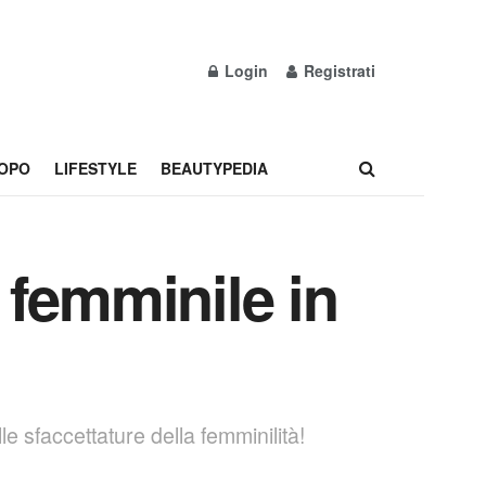
Login
Registrati
OPO
LIFESTYLE
BEAUTYPEDIA
 femminile in
 sfaccettature della femminilità!