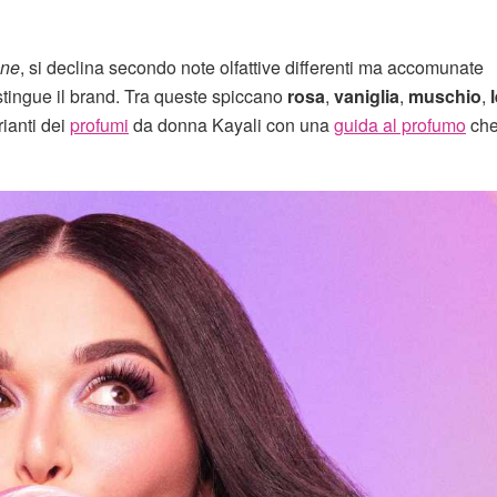
one
, si declina secondo note olfattive differenti ma accomunate
tingue il brand. Tra queste spiccano
rosa
,
vaniglia
,
muschio
,
ianti dei
profumi
da donna Kayali con una
guida al profumo
che 