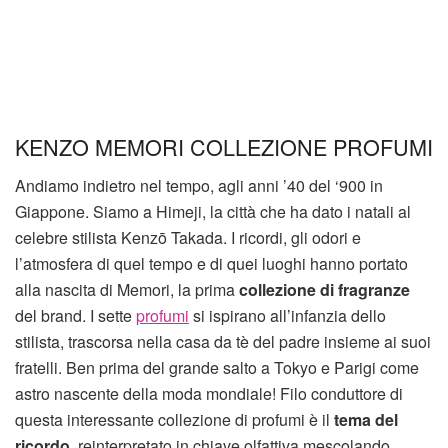
KENZO MEMORI COLLEZIONE PROFUMI
Andiamo indietro nel tempo, agli anni ’40 del ‘900 in
Giappone. Siamo a Himeji, la città che ha dato i natali al
celebre stilista Kenzō Takada. I ricordi, gli odori e
l’atmosfera di quel tempo e di quei luoghi hanno portato
alla nascita di Memori, la prima
collezione di fragranze
del brand. I sette
profumi
si ispirano all’infanzia dello
stilista, trascorsa nella casa da tè del padre insieme ai suoi
fratelli. Ben prima del grande salto a Tokyo e Parigi come
astro nascente della moda mondiale! Filo conduttore di
questa interessante collezione di profumi è il
tema del
ricordo
, reinterpretato in chiave olfattiva mescolando