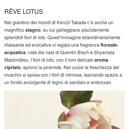
RÊVE LOTUS
Nel giardino dei ricordi di Kenzō Takada c’è anche un
magnifico
stagno
, su cui galleggiano placidamente
splendidi fiori di loto. Quest’immagine straordinariamente
rilassante ed evocativa ci regala una fragranza
floreale-
acquatica
, nata dai nasi di Quentin Bisch e Shyamala
Maisondieu. I fiori di loto, con il loro delicato
aroma
cipriato
, aprono la piramide. Nel cuore la freschezza del
muschio si sposa con i fiori di mimosa, lasciando spazio a
un fondo avvolgente di legno di sandalo e ambroxan.