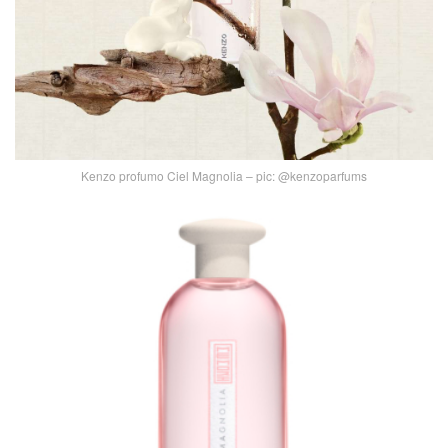
Kenzo profumo Ciel Magnolia – pic: @kenzoparfums