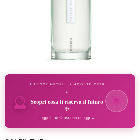
✦ LEGGI ANCHE · 7 AGOSTO 2026
🔮
✦
🌟
Scopri cosa ti riserva il futuro
✨
Leggi il tuo Oroscopo di oggi →