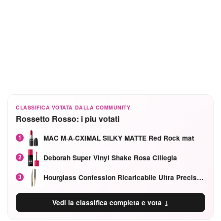
CLASSIFICA VOTATA DALLA COMMUNITY
Rossetto Rosso: i piu votati
MAC M·A·CXIMAL SILKY MATTE Red Rock mat
1
Deborah Super Vinyl Shake Rosa Ciliegia
2
Hourglass Confession Ricaricabile Ultra Preciso Ad Alta Intensità Secretly Classic Red
3
Vedi la classifica completa e vota ↓