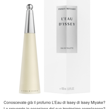
Conoscevate già il profumo L’Eau di Issey di Issey Miyake?
Lo proverete in occasione del suo trentesimo compleanno?