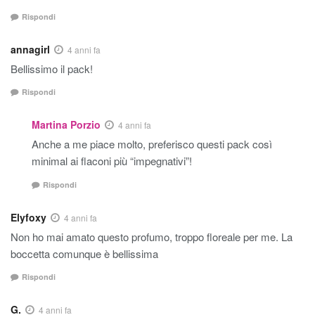
Rispondi
annagirl
4 anni fa
Bellissimo il pack!
Rispondi
Martina Porzio
4 anni fa
Anche a me piace molto, preferisco questi pack così
minimal ai flaconi più “impegnativi”!
Rispondi
Elyfoxy
4 anni fa
Non ho mai amato questo profumo, troppo floreale per me. La
boccetta comunque è bellissima
Rispondi
G.
4 anni fa