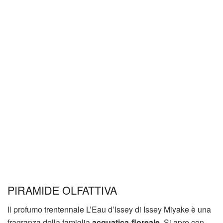
PIRAMIDE OLFATTIVA
Il profumo trentennale L’Eau d’Issey di Issey Miyake è una
fragranza della famiglia
acquatica-floreale
. Si apre con