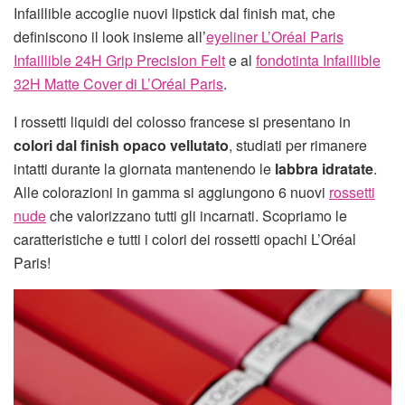
Infaillible accoglie nuovi lipstick dal finish mat, che
definiscono il look insieme all’
eyeliner L’Oréal Paris
Infaillible 24H Grip Precision Felt
e al
fondotinta Infaillible
32H Matte Cover di L’Oréal Paris
.
I rossetti liquidi del colosso francese si presentano in
colori dal finish opaco vellutato
, studiati per rimanere
intatti durante la giornata mantenendo le
labbra idratate
.
Alle colorazioni in gamma si aggiungono 6 nuovi
rossetti
nude
che valorizzano tutti gli incarnati. Scopriamo le
caratteristiche e tutti i colori dei rossetti opachi L’Oréal
Paris!