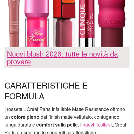
Nuovi blush 2026: tutte le novità da
provare
CARATTERISTICHE E
FORMULA
I rossetti L’Oreal Paris Infaillible Matte Resistance offrono
un
colore pieno
dal finish matte vellutato, coniugando
lunga durata e
comfort sulla pelle
. I
nuovi lipstick
L’Oréal
Paris presentano le seguenti caratteristiche: