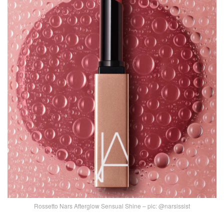
Rossetto Nars Afterglow Sensual Shine – pic: @narsissist