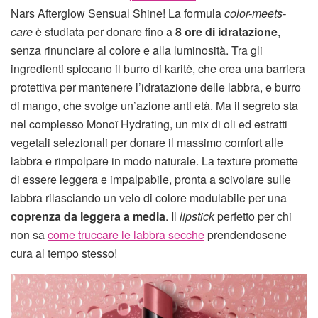
Nars Afterglow Sensual Shine! La formula
color-meets-
care
è studiata per donare fino a
8 ore di idratazione
,
senza rinunciare al colore e alla luminosità. Tra gli
ingredienti spiccano il burro di karitè, che crea una barriera
protettiva per mantenere l’idratazione delle labbra, e burro
di mango, che svolge un’azione anti età. Ma il segreto sta
nel complesso Monoï Hydrating, un mix di oli ed estratti
vegetali selezionali per donare il massimo comfort alle
labbra e rimpolpare in modo naturale. La texture promette
di essere leggera e impalpabile, pronta a scivolare sulle
labbra rilasciando un velo di colore modulabile per una
coprenza da leggera a media
. Il
lipstick
perfetto per chi
non sa
come truccare le labbra secche
prendendosene
cura al tempo stesso!