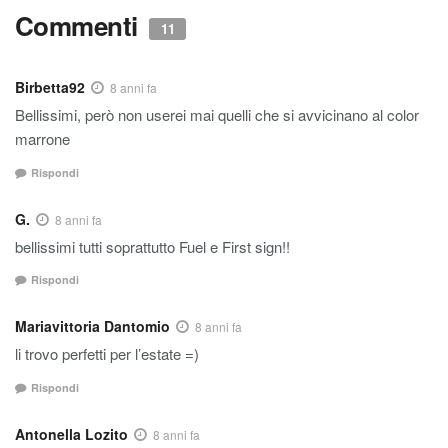
Commenti
11
Birbetta92
8 anni fa
Bellissimi, però non userei mai quelli che si avvicinano al color
marrone
Rispondi
G.
8 anni fa
bellissimi tutti soprattutto Fuel e First sign!!
Rispondi
Mariavittoria Dantomio
8 anni fa
li trovo perfetti per l’estate =)
Rispondi
Antonella Lozito
8 anni fa