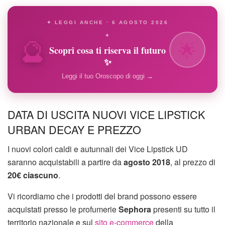
✦ LEGGI ANCHE · 6 AGOSTO 2026
🔮
✦
🌟
Scopri cosa ti riserva il futuro
✨
Leggi il tuo Oroscopo di oggi →
DATA DI USCITA NUOVI VICE LIPSTICK
URBAN DECAY E PREZZO
I nuovi colori caldi e autunnali dei Vice Lipstick UD
saranno acquistabili a partire da
agosto 2018
, al prezzo di
20€ ciascuno
.
Vi ricordiamo che i prodotti del brand possono essere
acquistati presso le profumerie
Sephora
presenti su tutto il
territorio nazionale e sul
sito e-commerce
della