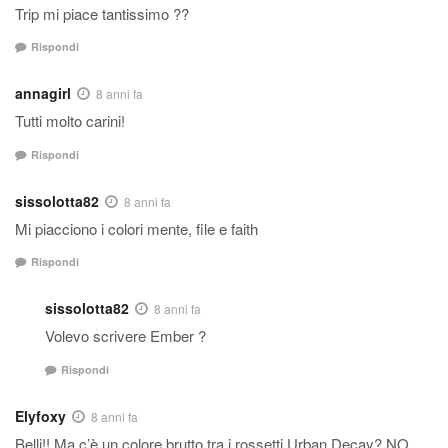
Trip mi piace tantissimo ??
Rispondi
annagirl
8 anni fa
Tutti molto carini!
Rispondi
sissolotta82
8 anni fa
Mi piacciono i colori mente, file e faith
Rispondi
sissolotta82
8 anni fa
Volevo scrivere Ember ?
Rispondi
Elyfoxy
8 anni fa
Belli!! Ma c’è un colore brutto tra i rossetti Urban Decay? NO