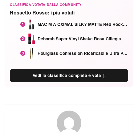
CLASSIFICA VOTATA DALLA COMMUNITY
Rossetto Rosso: i piu votati
MAC M·A·CXIMAL SILKY MATTE Red Rock mat
1
Deborah Super Vinyl Shake Rosa Ciliegia
2
Hourglass Confession Ricaricabile Ultra Preciso Ad Alta Intensità Secretly Classic Red
3
Vedi la classifica completa e vota ↓