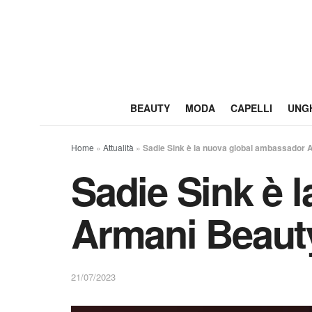
BEAUTY
MODA
CAPELLI
UNG
Home
»
Attualità
»
Sadie Sink è la nuova global ambassador
Sadie Sink è 
Armani Beaut
21/07/2023