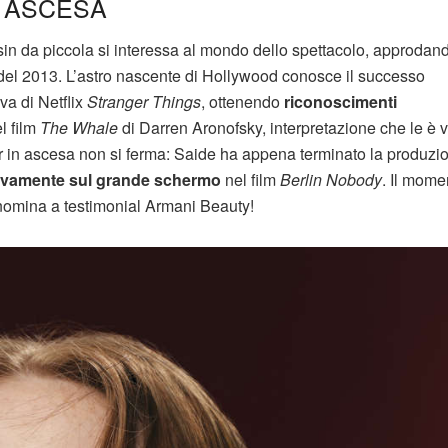
N ASCESA
in da piccola si interessa al mondo dello spettacolo, approdan
el 2013. L’astro nascente di Hollywood conosce il successo
va di Netflix
Stranger Things
, ottenendo
riconoscimenti
l film
The Whale
di Darren Aronofsky, interpretazione che le è 
ar in ascesa non si ferma: Saide ha appena terminato la produzi
vamente sul grande schermo
nel film
Berlin Nobody
. Il mome
 nomina a testimonial Armani Beauty!