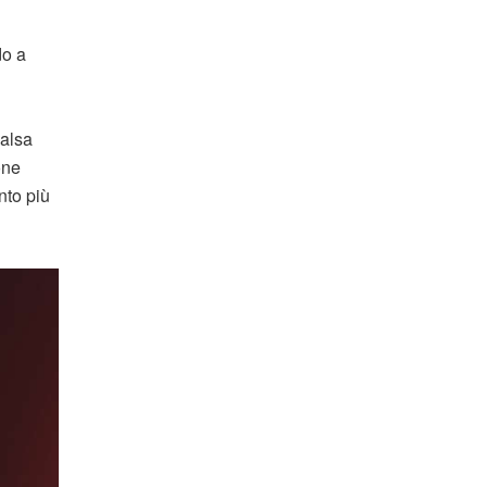
do a
valsa
one
nto più