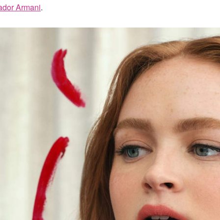
ador Armani
.