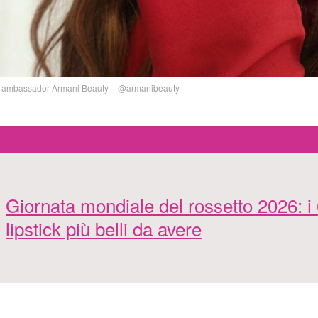
l ambassador Armani Beauty – @armanibeauty
Giornata mondiale del rossetto 2026: i
lipstick più belli da avere