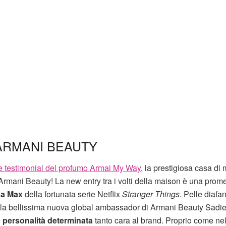
ARMANI BEAUTY
testimonial del profumo Armai My Way
, la prestigiosa casa di
rmani Beauty! La new entry tra i volti della maison è una prom
sa Max
della fortunata serie Netflix
Stranger Things
. Pelle diafa
o la bellissima nuova global ambassador di Armani Beauty Sadie
e
personalità determinata
tanto cara al brand. Proprio come ne