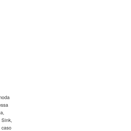
 moda
essa
na,
 Sink,
l caso