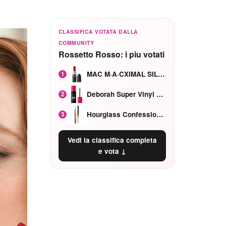
CLASSIFICA VOTATA DALLA
COMMUNITY
Rossetto Rosso: i piu votati
MAC M·A·CXIMAL SILKY MATTE Red Rock mat
1
Deborah Super Vinyl Shake Rosa Ciliegia
2
Hourglass Confession Ricaricabile Ultra Preciso Ad Alta Intensità Secretly Classic Red
3
Vedi la classifica completa
e vota ↓