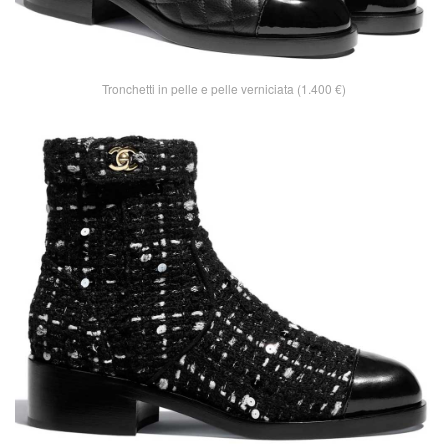
Tronchetti in pelle e pelle verniciata (1.400 €)