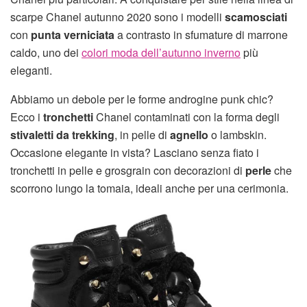
scarpe Chanel autunno 2020 sono i modelli
scamosciati
con
punta verniciata
a contrasto in sfumature di marrone
caldo, uno dei
colori moda dell’autunno inverno
più
eleganti.
Abbiamo un debole per le forme androgine punk chic?
Ecco i
tronchetti
Chanel contaminati con la forma degli
stivaletti da trekking
, in pelle di
agnello
o lambskin.
Occasione elegante in vista? Lasciano senza fiato i
tronchetti in pelle e grosgrain con decorazioni di
perle
che
scorrono lungo la tomaia, ideali anche per una cerimonia.