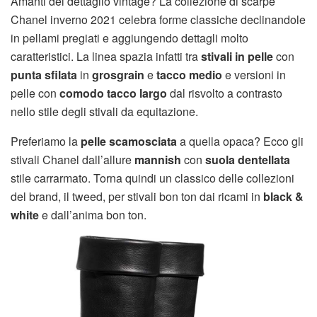
Amanti del dettaglio vintage? La collezione di scarpe
Chanel inverno 2021 celebra forme classiche declinandole
in pellami pregiati e aggiungendo dettagli molto
caratteristici. La linea spazia infatti tra
stivali in pelle
con
punta sfilata
in
grosgrain
e
tacco medio
e versioni in
pelle con
comodo tacco largo
dal risvolto a contrasto
nello stile degli stivali da equitazione.
Preferiamo la
pelle scamosciata
a quella opaca? Ecco gli
stivali Chanel dall’allure
mannish
con
suola dentellata
stile carrarmato. Torna quindi un classico delle collezioni
del brand, il tweed, per stivali bon ton dai ricami in
black &
white
e dall’anima bon ton.