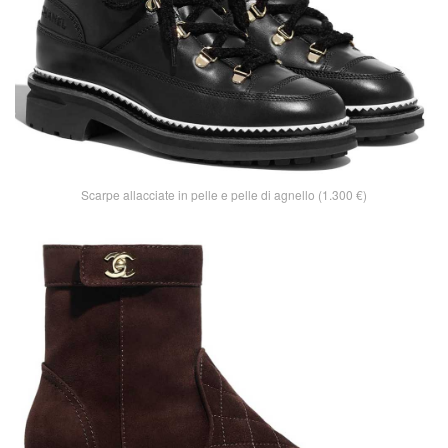
Scarpe allacciate in pelle e pelle di agnello (1.300 €)