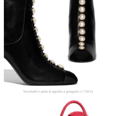
Tronchetti in pelle di agnello e grosgrain (1.700 €)