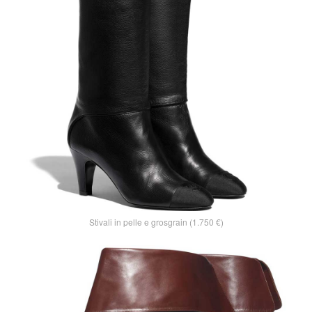
Stivali in pelle e grosgrain (1.750 €)