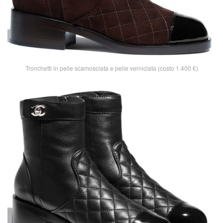
Tronchetti in pelle scamosciata e pelle verniciata (costo 1.400 €)