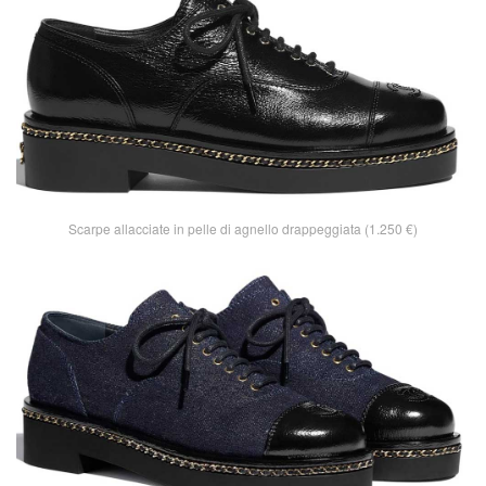
Scarpe allacciate in pelle di agnello drappeggiata (1.250 €)