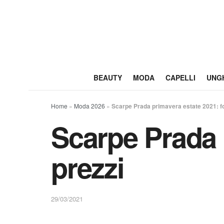
BEAUTY
MODA
CAPELLI
UNG
Home
»
Moda 2026
»
Scarpe Prada primavera estate 2021: fo
Scarpe Prada 
prezzi
29/03/2021