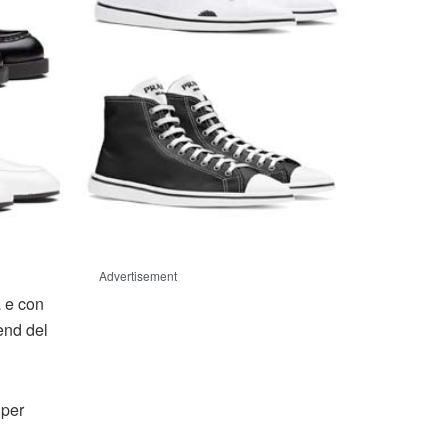
Advertisement
a e con
end del
 per