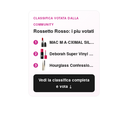
CLASSIFICA VOTATA DALLA
COMMUNITY
Rossetto Rosso: i piu votati
MAC M·A·CXIMAL SILKY MATTE Red Rock mat
1
Deborah Super Vinyl Shake Rosa Ciliegia
2
Hourglass Confession Ricaricabile Ultra Preciso Ad Alta Intensità Secretly Classic Red
3
Vedi la classifica completa
e vota ↓