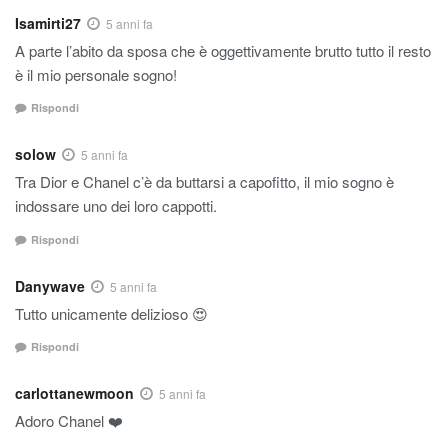
Isamirti27
5 anni fa
A parte l’abito da sposa che è oggettivamente brutto tutto il resto
è il mio personale sogno!
Rispondi
solow
5 anni fa
Tra Dior e Chanel c’è da buttarsi a capofitto, il mio sogno è
indossare uno dei loro cappotti.
Rispondi
Danywave
5 anni fa
Tutto unicamente delizioso 😍
Rispondi
carlottanewmoon
5 anni fa
Adoro Chanel ❤️