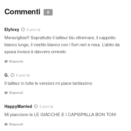
Commenti
8
Elyfoxy
5 anni fa
Meravigliosi!! Soprattutto il tailleur blu oltremare, il cappotto
bianco lungo, il vestito bianco con i fiori neri e rosa. L’abito da
sposa invece è davvero orrendo
Rispondi
G.
5 anni fa
Il tailleur in tutte le versioni mi piace tantissimo
Rispondi
HappyMarried
5 anni fa
Mi piacciono le LE GIACCHE E I CAPISPALLA BON TON!
Rispondi