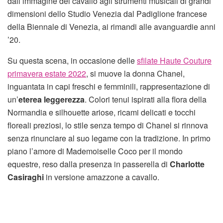
dall’immagine del cavallo agli strumenti musicali di grandi
dimensioni dello Studio Venezia dal Padiglione francese
della Biennale di Venezia, ai rimandi alle avanguardie anni
’20.
Su questa scena, in occasione delle
sfilate Haute Couture
primavera estate 2022
, si muove la donna Chanel,
inguantata in capi freschi e femminili, rappresentazione di
un’
eterea leggerezza
. Colori tenui ispirati alla flora della
Normandia e silhouette ariose, ricami delicati e tocchi
floreali preziosi, lo stile senza tempo di Chanel si rinnova
senza rinunciare al suo legame con la tradizione. In primo
piano l’amore di Mademoiselle Coco per il mondo
equestre, reso dalla presenza in passerella di
Charlotte
Casiraghi
in versione amazzone a cavallo.