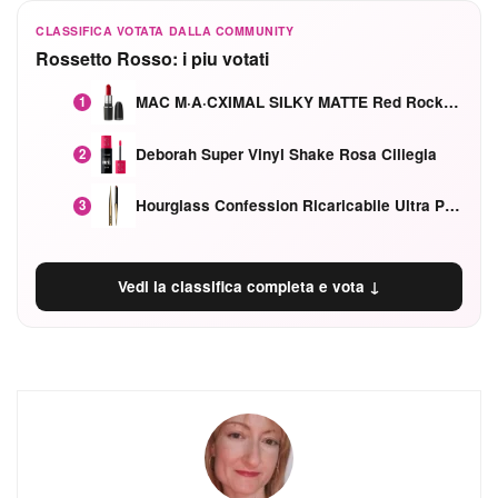
CLASSIFICA VOTATA DALLA COMMUNITY
Rossetto Rosso: i piu votati
MAC M·A·CXIMAL SILKY MATTE Red Rock mat
1
Deborah Super Vinyl Shake Rosa Ciliegia
2
Hourglass Confession Ricaricabile Ultra Preciso Ad Alta Intensità Secretly Classic Red
3
Vedi la classifica completa e vota ↓