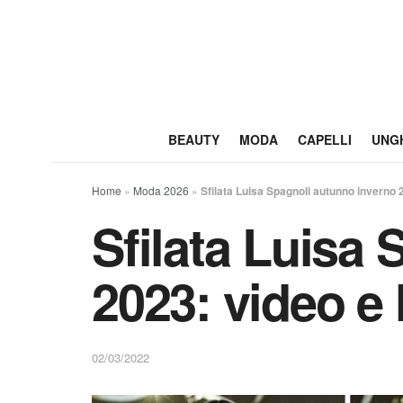
BEAUTY
MODA
CAPELLI
UNG
Home
»
Moda 2026
»
Sfilata Luisa Spagnoli autunno inverno 
Sfilata Luisa
2023: video e 
02/03/2022