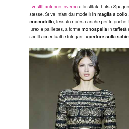
I
vestiti autunno inverno
alla sfilata Luisa Spagn
stesse. Si va infatti dai modelli
in maglia a collo 
coccodrillo
, tessuto ripreso anche per le pochet
lurex e paillettes, a forme
monospalla
in
taffetà 
scolli accentuati e intriganti
aperture sulla schi