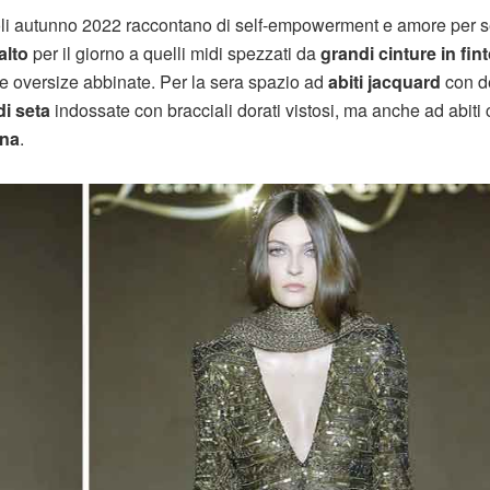
oli autunno 2022 raccontano di self-empowerment e amore per 
alto
per il giorno a quelli midi spezzati da
grandi cinture in fin
te oversize abbinate. Per la sera spazio ad
abiti jacquard
con de
di seta
indossate con bracciali dorati vistosi, ma anche ad abiti
ena
.