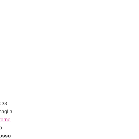
2023
 maglia
verno
a
osso