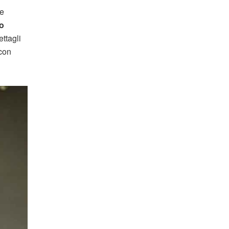
se
to
ttagli
 con