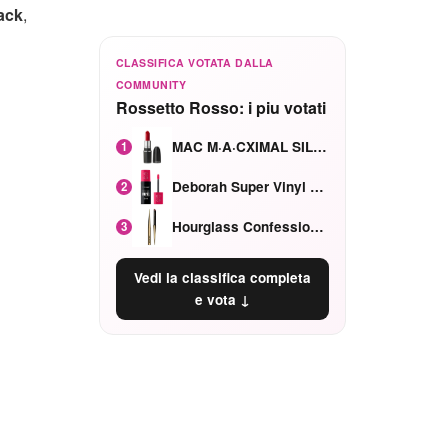
lack
,
CLASSIFICA VOTATA DALLA
COMMUNITY
Rossetto Rosso: i piu votati
MAC M·A·CXIMAL SILKY MATTE Red Rock mat
1
Deborah Super Vinyl Shake Rosa Ciliegia
2
Hourglass Confession Ricaricabile Ultra Preciso Ad Alta Intensità Secretly Classic Red
3
Vedi la classifica completa
e vota ↓