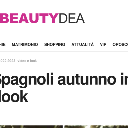
HIE
MATRIMONIO
SHOPPING
ATTUALITÀ
VIP
OROSC
2022 2023: video e look
 Spagnoli autunno 
look