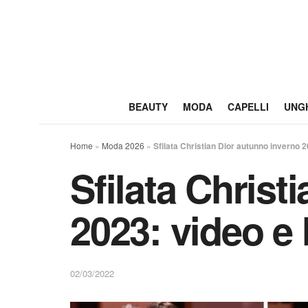
BEAUTY
MODA
CAPELLI
UNG
Home
»
Moda 2026
»
Sfilata Christian Dior autunno inverno 
Sfilata Christ
2023: video e 
02/03/2022