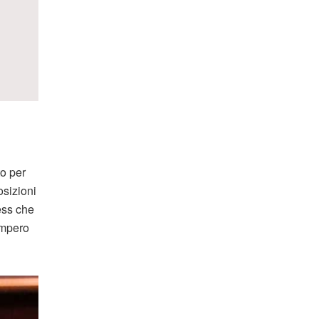
to per
osizioni
ess che
impero