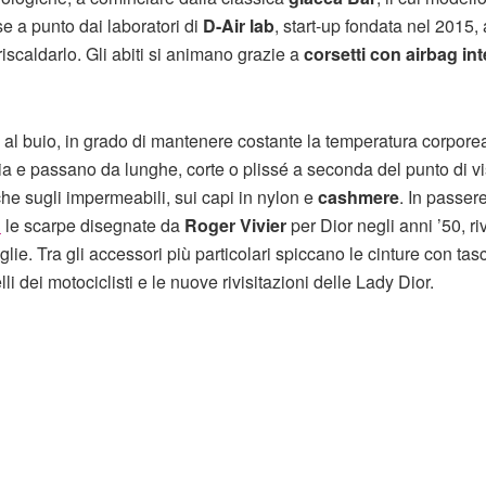
e a punto dai laboratori di
D-Air lab
, start-up fondata nel 2015, 
riscaldarlo. Gli abiti si animano grazie a
corsetti con airbag int
ti al buio, in grado di mantenere costante la temperatura corpore
a e passano da lunghe, corte o plissé a seconda del punto di vis
he sugli impermeabili, sui capi in nylon e
cashmere
. In passere
3
le scarpe disegnate da
Roger Vivier
per Dior negli anni ’50, riv
glie. Tra gli accessori più particolari spiccano le cinture con tasc
li dei motociclisti e le nuove rivisitazioni delle Lady Dior.