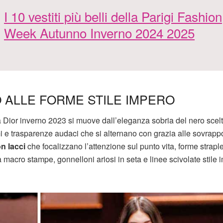
I 10 vestiti più belli della Parigi Fashion
Week Autunno Inverno 2024 2025
O ALLE FORME STILE IMPERO
ta Dior inverno 2023 si muove dall’eleganza sobria del nero scel
ami e trasparenze audaci che si alternano con grazia alle sovrapp
on lacci
che focalizzano l’attenzione sul punto vita, forme strapl
a macro stampe, gonnelloni ariosi in seta e linee scivolate stile 