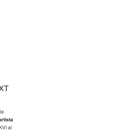
XT
le
artista
 XVI al
o