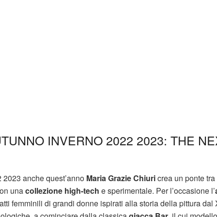
UTUNNO INVERNO 2022 2023: THE NE
022 2023 anche quest’anno
Maria Grazie Chiuri
crea un ponte tra 
 con una
collezione high-tech
e sperimentale. Per l’occasione l’
atti femminili di grandi donne ispirati alla storia della pittura dal
cnologiche, a cominciare dalla classica
giacca Bar
, il cui modell