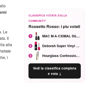
allo
erni
CLASSIFICA VOTATA DALLA
COMMUNITY
Rossetto Rosso: i piu votati
a. Le
MAC M·A·CXIMAL SILKY MATTE Red Rock mat
1
ta. Il
lla alla
Deborah Super Vinyl Shake Rosa Ciliegia
2
isitate
Hourglass Confession Ricaricabile Ultra Preciso Ad Alta Intensità Secretly Classic Red
3
he, i
Vedi la classifica completa
e vota ↓