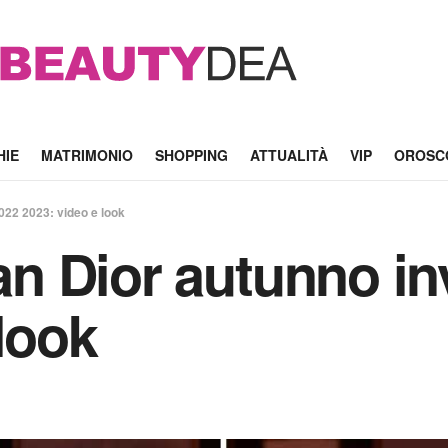
HIE
MATRIMONIO
SHOPPING
ATTUALITÀ
VIP
OROSC
2022 2023: video e look
ian Dior autunno i
look