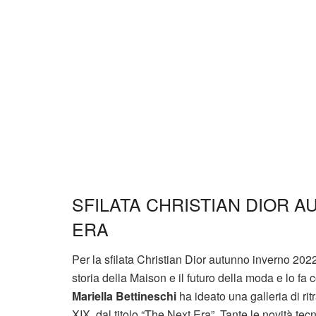
SFILATA CHRISTIAN DIOR A
ERA
Per la sfilata Christian Dior autunno inverno 2
storia della Maison e il futuro della moda e lo fa
Mariella Bettineschi
ha ideato una galleria di ritr
XIX, dal titolo “The Next Era”. Tante le novità te