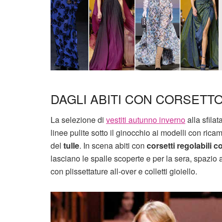
DAGLI ABITI CON CORSETT
La selezione di
vestiti autunno inverno
alla sfila
linee pulite sotto il ginocchio ai modelli con ric
del
tulle
. In scena abiti con
corsetti regolabili c
lasciano le spalle scoperte e per la sera, spazio 
con plissettature all-over e colletti gioiello.