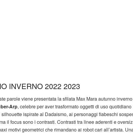
O INVERNO 2022 2023
ste parole viene presentata la sfilata Max Mara autunno invern
uber-Arp
, celebre per aver trasformato oggetti di uso quotidiano 
 silhouette ispirate al Dadaismo, ai personaggi fiabeschi sospes
a il focus sono i contrasti. Contrasti tra linee aderenti e oversiz
xi motivi geometrici che rimandano ai robot cari all’artista. Un