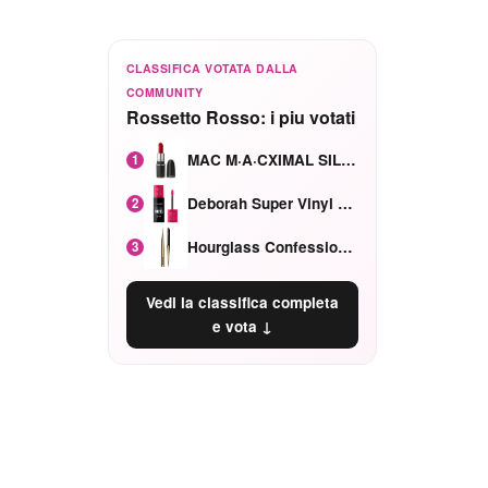
CLASSIFICA VOTATA DALLA
COMMUNITY
Rossetto Rosso: i piu votati
MAC M·A·CXIMAL SILKY MATTE Red Rock mat
1
Deborah Super Vinyl Shake Rosa Ciliegia
2
Hourglass Confession Ricaricabile Ultra Preciso Ad Alta Intensità Secretly Classic Red
3
Vedi la classifica completa
e vota ↓