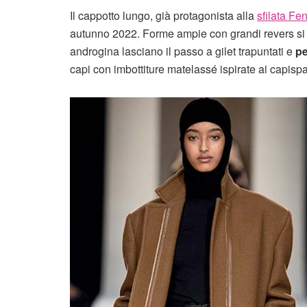
Il cappotto lungo, già protagonista alla
sfilata F
autunno 2022. Forme ampie con grandi revers si
androgina lasciano il passo a gilet trapuntati e
pe
capi con imbottiture matelassé ispirate ai capispal