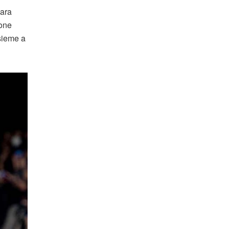
Mara
ione
nsieme a