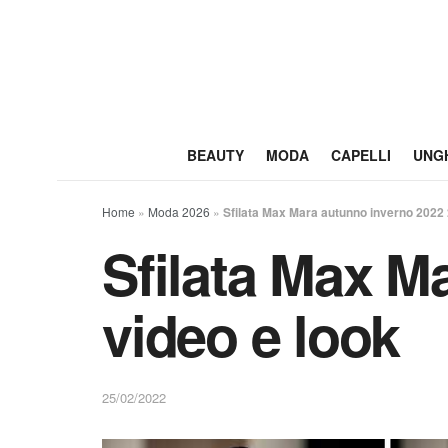
BEAUTY
MODA
CAPELLI
UNG
Home
»
Moda 2026
»
Sfilata Max Mara autunno inverno 2022 
Sfilata Max M
video e look
25/02/2022