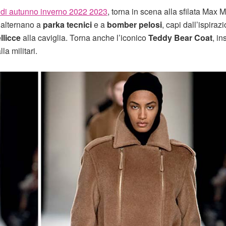
endi autunno inverno 2022 2023
, torna in scena alla sfilata Max 
 alternano a
parka tecnici
e a
bomber pelosi
, capi dall’ispiraz
llicce
alla caviglia. Torna anche l’iconico
Teddy Bear Coat
, i
la militari.