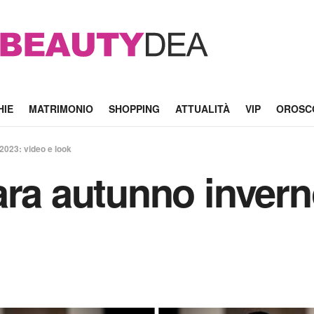
HIE
MATRIMONIO
SHOPPING
ATTUALITÀ
VIP
OROSC
2023: video e look
ara autunno invern