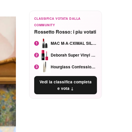
CLASSIFICA VOTATA DALLA
COMMUNITY
Rossetto Rosso: i piu votati
MAC M·A·CXIMAL SILKY MATTE Red Rock mat
1
Deborah Super Vinyl Shake Rosa Ciliegia
2
Hourglass Confession Ricaricabile Ultra Preciso Ad Alta Intensità Secretly Classic Red
3
Vedi la classifica completa
e vota ↓