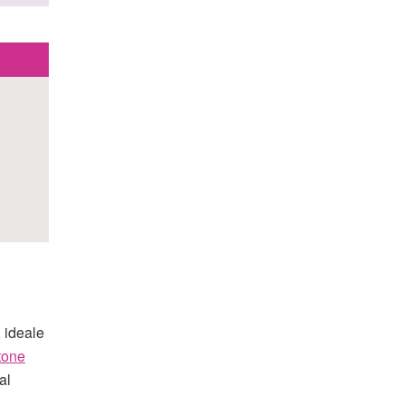
, ideale
tone
al