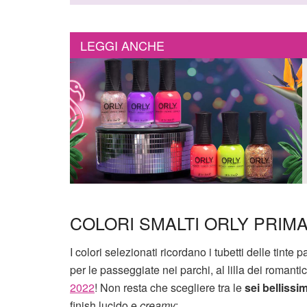
LEGGI ANCHE
COLORI SMALTI ORLY PRIM
I colori selezionati ricordano i tubetti delle tinte 
per le passeggiate nei parchi, al lilla dei romant
2022
! Non resta che scegliere tra le
sei bellissi
finish lucido e
creamy
: