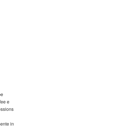
be
fee e
ressions
mente in