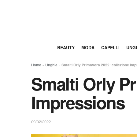
BEAUTY
MODA
CAPELLI
UNG
Home
»
Unghie
»
Smalti Orly Primavera 2022: collezione Im
Smalti Orly P
Impressions
09/02/2022