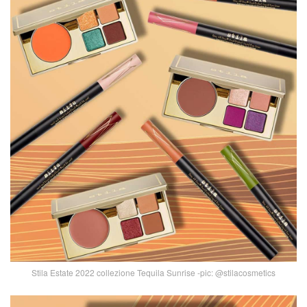
Stila Estate 2022 collezione Tequila Sunrise -pic: @stilacosmetics