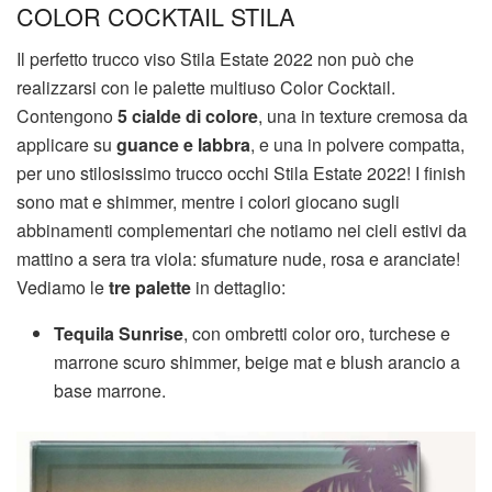
COLOR COCKTAIL STILA
Il perfetto trucco viso Stila Estate 2022 non può che
realizzarsi con le palette multiuso Color Cocktail.
Contengono
5 cialde di colore
, una in texture cremosa da
applicare su
guance e labbra
, e una in polvere compatta,
per uno stilosissimo trucco occhi Stila Estate 2022! I finish
sono mat e shimmer, mentre i colori giocano sugli
abbinamenti complementari che notiamo nei cieli estivi da
mattino a sera tra viola: sfumature nude, rosa e aranciate!
Vediamo le
tre palette
in dettaglio:
Tequila Sunrise
, con ombretti color oro, turchese e
marrone scuro shimmer, beige mat e blush arancio a
base marrone.