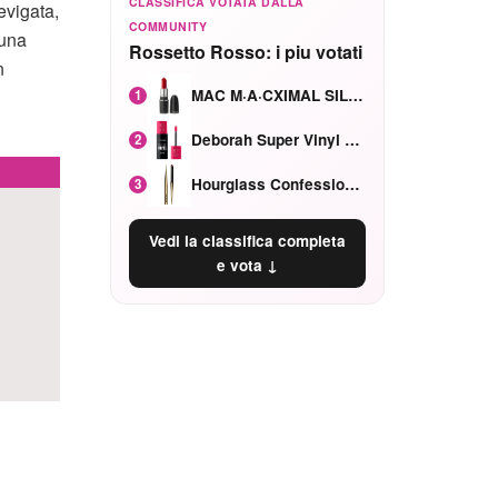
CLASSIFICA VOTATA DALLA
evigata,
COMMUNITY
una
Rossetto Rosso: i piu votati
n
MAC M·A·CXIMAL SILKY MATTE Red Rock mat
1
Deborah Super Vinyl Shake Rosa Ciliegia
2
Hourglass Confession Ricaricabile Ultra Preciso Ad Alta Intensità Secretly Classic Red
3
Vedi la classifica completa
e vota ↓