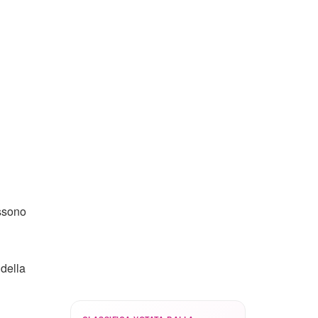
ossono
 della