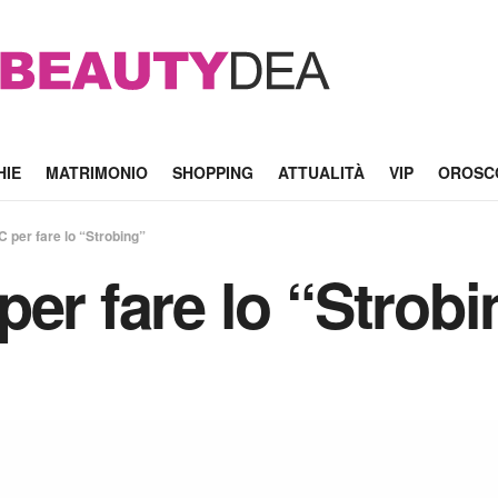
HIE
MATRIMONIO
SHOPPING
ATTUALITÀ
VIP
OROSC
 per fare lo “Strobing”
per fare lo “Strobi