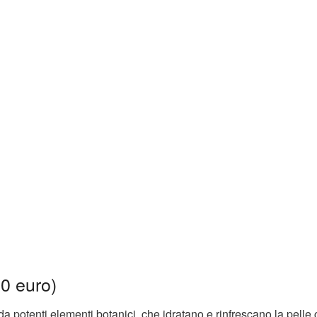
0 euro)
a potenti elementi botanici, che idratano e rinfrescano la pelle